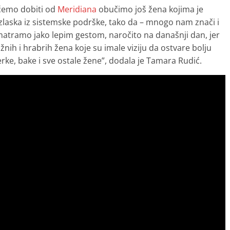
 ćemo dobiti od
Meridiana
obučimo još žena kojima je
aska iz sistemske podrške, tako da – mnogo nam znači i
smatramo jako lepim gestom, naročito na današnji dan, jer
žnih i hrabrih žena koje su imale viziju da ostvare bolju
rke, bake i sve ostale žene”, dodala je Tamara Rudić.