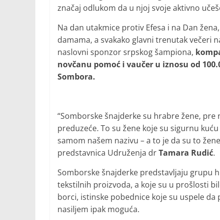
značaj odlukom da u njoj svoje aktivno uče
Na dan utakmice protiv Efesa i na Dan žena,
damama, a svakako glavni trenutak večeri 
naslovni sponzor srpskog šampiona,
kompa
novčanu pomoć i vaučer u iznosu od 100.
Sombora.
“Somborske šnajderke su hrabre žene, pre ne
preduzeće. To su žene koje su sigurnu kuću
samom našem nazivu – a to je da su to žene k
predstavnica Udruženja dr
Tamara Rudić
.
Somborske šnajderke predstavljaju grupu hr
tekstilnih proizvoda, a koje su u prošlosti bi
borci, istinske pobednice koje su uspele da
nasiljem ipak moguća.