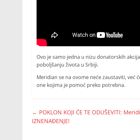
Ovo je samo jedna u nizu donatorskih akcij
poboljšanju života u Srbiji.
Meridian se na ovome neće zaustaviti, već 
one kojima je pomoć preko potrebna.
←
POKLON KOJI ĆE TE ODUŠEVITI: Meridi
IZNENAĐENJE!