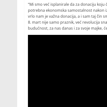
“Mi smo već isplanirale da za donaciju koju
potrebna ekonomska samostalnost nakon izl
vrlo nam je važna donacija, a i sam taj čin 
8. mart nije samo praznik, već revolucija sna
budućnost, za nas danas i za svoje majke, će