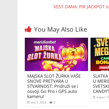
VEST DANA: PIK JACKPOT o
You May Also Like
MAJSKA SLOT ŽURKA VAŠE
SLATKA
SNOVE PRETVARA U
U MERI
STVARNOST: Pridruži se i
SVETSKI
osvoji Go Pro i GPS auto
CANDY’
kameru!
април 19
мај 3, 2023
0