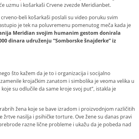
šće uzmu i košarkaši Crvene zvezde Meridianbet.
 crveno-beli košarkaši poslali su video poruku svim
nastupio je tek na poluvremenu pomenutog meča kada je
nija Meridian svojim humanim gestom donirala
000 dinara udruženju “Somborske šnajderke” iz
go što kažem da je to i organizacija i socijalno
 zamenile krojačkim zanatom i simbolika je veoma velika u
oje su odlučile da same kroje svoj put”, istakla je
abrih žena koje se bave izradom i proizvodnjom različitih
le žrtve nasilja i psihičke torture. Ove žene su danas pravi
 prebrode razne lične probleme i ukažu da je pobeda nad