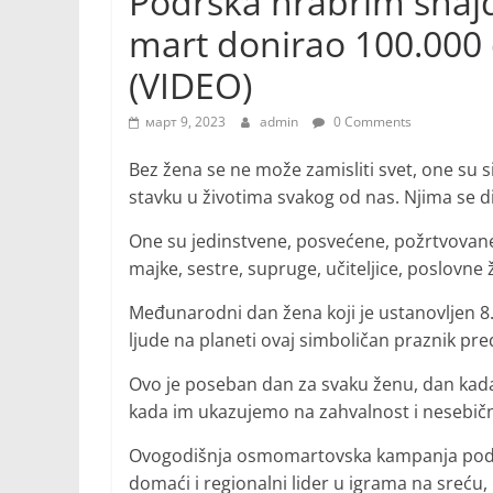
Podrška hrabrim šnaj
mart donirao 100.00
(VIDEO)
март 9, 2023
admin
0 Comments
Bez žena se ne može zamisliti svet, one su si
stavku u životima svakog od nas. Njima se di
One su jedinstvene, posvećene, požrtvovan
majke, sestre, supruge, učiteljice, poslovne
Međunarodni dan žena koji je ustanovljen 8
ljude na planeti ovaj simboličan praznik pre
Ovo je poseban dan za svaku ženu, dan ka
kada im ukazujemo na zahvalnost i nesebičn
Ovogodišnja osmomartovska kampanja podrš
domaći i regionalni lider u igrama na sreću,