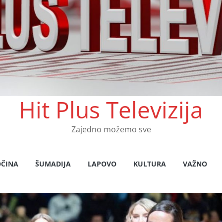
Hit Plus Televizija
Zajedno možemo sve
OČINA
ŠUMADIJA
LAPOVO
KULTURA
VAŽNO