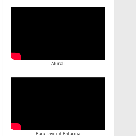
Aluroll
Bora Lavirint Batočina