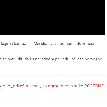
a kojima kompanija Meridian već godinama doprinosi
će se potruditi da i u narednom periodu još više pomogne
an je „odrešio kesu“, za dame danas stiže POSEBNO