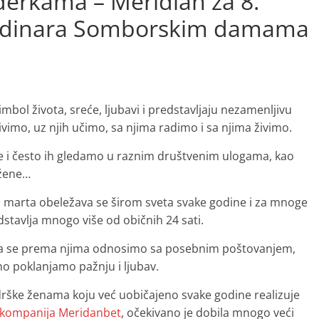
derkama – Meridian za 8.
0 dinara Somborskim damama
mbol života, sreće, ljubavi i predstavljaju nezamenljivu
vimo, uz njih učimo, sa njima radimo i sa njima živimo.
e i često ih gledamo u raznim društvenim ulogama, kao
 žene…
. marta obeležava se širom sveta svake godine i za mnoge
dstavlja mnogo više od običnih 24 sati.
da se prema njima odnosimo sa posebnim poštovanjem,
o poklanjamo pažnju i ljubav.
ke ženama koju već uobičajeno svake godine realizuje
kompanija Meridanbet
, očekivano je dobila mnogo veći