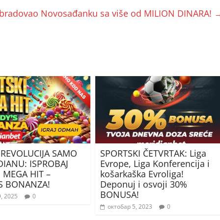
bradovao Novosađanku sa više od MILION DINARA!
 REVOLUCIJA SAMO
SPORTSKI ČETVRTAK: Liga
DIANU: ISPROBAJ
Evrope, Liga Konferencija i
 MEGA HIT –
košarkaška Evroliga!
S BONANZA!
Deponuj i osvoji 30%
BONUSA!
, 2025
0
октобар 5, 2023
0