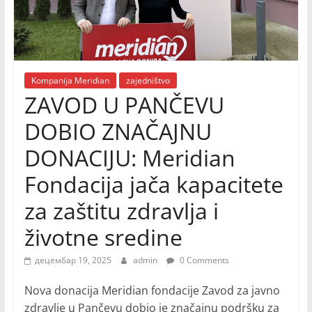
Kompanija Meridian
zajedništvo
ZAVOD U PANČEVU
DOBIO ZNAČAJNU
DONACIJU: Meridian
Fondacija jača kapacitete
za zaštitu zdravlja i
životne sredine
децембар 19, 2025
admin
0 Comments
Nova donacija Meridian fondacije Zavod za javno
zdravlje u Pančevu dobio je značajnu podršku za