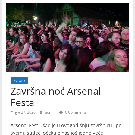
kultura
Završna noć Arsenal
Festa
јун 27, 2026
admin
0 Comments
Arsenal Fest ušao je u ovogodišnju završnicu i po
svemu sudeći očekuje nas još jedno veče