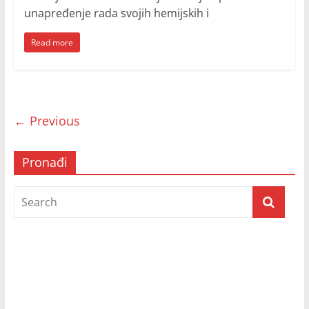
unapređenje rada svojih hemijskih i
Read more
← Previous
Pronađi
Prijatelji televizije