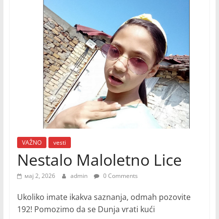
VAŽNO
vesti
Nestalo Maloletno Lice
мај 2, 2026
admin
0 Comments
Ukoliko imate ikakva saznanja, odmah pozovite
192! Pomozimo da se Dunja vrati kući