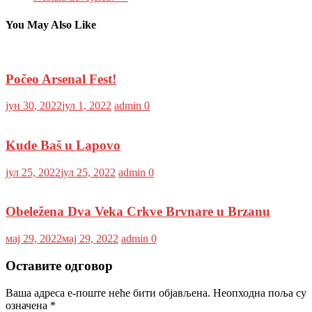
You May Also Like
Počeo Arsenal Fest!
јун 30, 2022
јул 1, 2022
admin
0
Kude Baš u Lapovo
јул 25, 2022
јул 25, 2022
admin
0
Obeležena Dva Veka Crkve Brvnare u Brzanu
мај 29, 2022
мај 29, 2022
admin
0
Оставите одговор
Ваша адреса е-поште неће бити објављена.
Неопходна поља су
означена
*