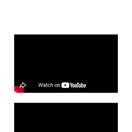
Prijatelji televizije
https://psihoterapeut.rs/gestalt-akademija/
Aluroll