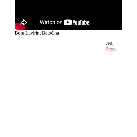
Bora Lavirint Batočina
Copyright © 2026
Hit Plus Televizija
. All rights reserved.
Theme:
ColorMag
by ThemeGrill. Powered by
WordPress
.