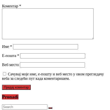
Коментар
*
Име
*
Е-пошта
*
Веб место
Сачувај моје име, е-пошту и веб место у овом прегледачу
веба за следећи пут када коментаришем.
Pronađi