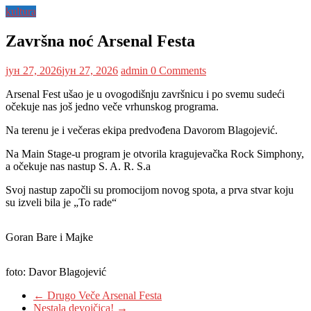
kultura
Završna noć Arsenal Festa
јун 27, 2026
јун 27, 2026
admin
0 Comments
Arsenal Fest ušao je u ovogodišnju završnicu i po svemu sudeći
očekuje nas još jedno veče vrhunskog programa.
Na terenu je i večeras ekipa predvođena Davorom Blagojević.
Na Main Stage-u program je otvorila kragujevačka Rock Simphony,
a očekuje nas nastup S. A. R. S.a
Svoj nastup započli su promocijom novog spota, a prva stvar koju
su izveli bila je „To rade“
Goran Bare i Majke
foto: Davor Blagojević
←
Drugo Veče Arsenal Festa
Nestala devojčica!
→