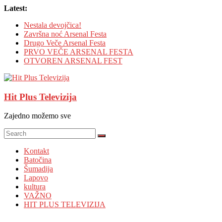
Skip
Latest:
to
Nestala devojčica!
content
Završna noć Arsenal Festa
Drugo Veče Arsenal Festa
PRVO VEČE ARSENAL FESTA
OTVOREN ARSENAL FEST
Hit Plus Televizija
Zajedno možemo sve
Kontakt
Batočina
Šumadija
Lapovo
kultura
VAŽNO
HIT PLUS TELEVIZIJA