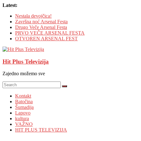
Skip
Latest:
to
Nestala devojčica!
content
Završna noć Arsenal Festa
Drugo Veče Arsenal Festa
PRVO VEČE ARSENAL FESTA
OTVOREN ARSENAL FEST
Hit Plus Televizija
Zajedno možemo sve
Kontakt
Batočina
Šumadija
Lapovo
kultura
VAŽNO
HIT PLUS TELEVIZIJA