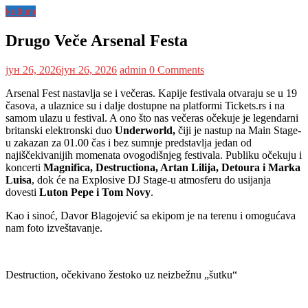
kultura
Drugo Veče Arsenal Festa
јун 26, 2026
јун 26, 2026
admin
0 Comments
Arsenal Fest nastavlja se i večeras. Kapije festivala otvaraju se u 19
časova, a ulaznice su i dalje dostupne na platformi Tickets.rs i na
samom ulazu u festival. A ono što nas večeras očekuje je legendarni
britanski elektronski duo
Underworld,
čiji je nastup na Main Stage-
u zakazan za 01.00 čas i bez sumnje predstavlja jedan od
najiščekivanijih momenata ovogodišnjeg festivala. Publiku očekuju i
koncerti
Magnifica, Destructiona, Artan Lilija, Detoura i Marka
Luisa
, dok će na Explosive DJ Stage-u atmosferu do usijanja
dovesti
Luton Pepe i Tom Novy
.
Kao i sinoć, Davor Blagojević sa ekipom je na terenu i omogućava
nam foto izveštavanje.
Destruction, očekivano žestoko uz neizbežnu „šutku“