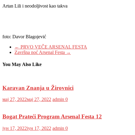
Artan Lili i neodoljivost kao takva
foto: Davor Blagojević
←
PRVO VEČE ARSENAL FESTA
Završna noć Arsenal Festa
→
You May Also Like
Karavan Znanja u Žirovnici
мај 27, 2022
мај 27, 2022
admin
0
Bogat Prateći Program Arsenal Festa 12
јун 17, 2022
јун 17, 2022
admin
0