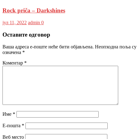
Rock priča – Darkshines
јул 11, 2022
admin
0
Оставите одговор
Ваша адреса е-поште неће бити објављена.
Неопходна поља су
означена
*
Коментар
*
Име
*
Е-пошта
*
Веб место