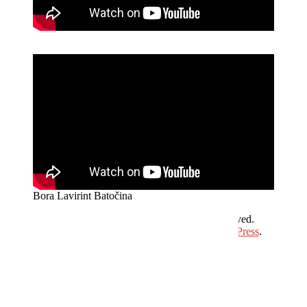
Aluroll
Bora Lavirint Batočina
Copyright © 2026
Hit Plus Televizija
. All rights reserved.
Theme:
ColorMag
by ThemeGrill. Powered by
WordPress
.