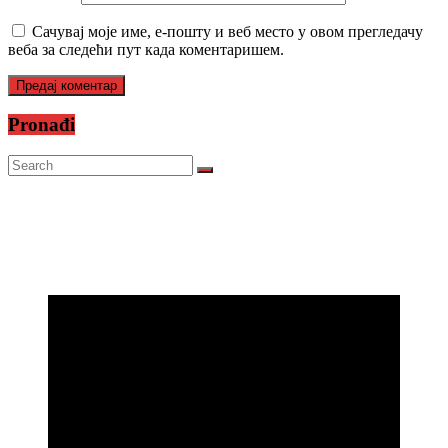
Сачувај моје име, е-пошту и веб место у овом прегледачу
веба за следећи пут када коментаришем.
Pronađi
Prijatelji televizije
https://psihoterapeut.rs/gestalt-akademija/