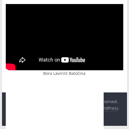
Bora Lavirint Batočina
Copyright © 2026
Hit Plus Televizija
. All rights reserved.
Theme:
ColorMag
by ThemeGrill. Powered by
WordPress
.