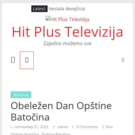
Skip
Latest:
Nestala devojčica!
to
Završna noć Arsenal Festa
content
Drugo Veče Arsenal Festa
Hit Plus Televizija
PRVO VEČE ARSENAL FESTA
OTVOREN ARSENAL FEST
Zajedno možemo sve
Batočina
Obeležen Dan Opštine
Batočina
септембар 21, 2022
admin
0 Comments
Dan
,
Opštine Batočina
Opština Batočina