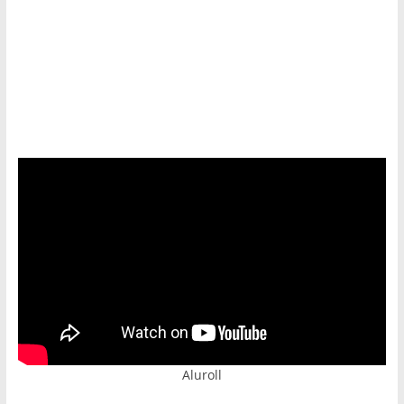
Prijatelji televizije
https://psihoterapeut.rs/gestalt-akademija/
Aluroll