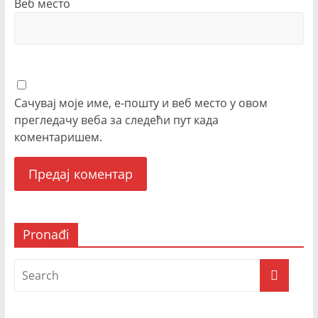
Веб место
Сачувај моје име, е-пошту и веб место у овом
прегледачу веба за следећи пут када
коментаришем.
Pronađi