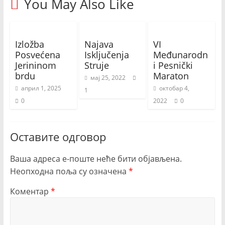
You May Also Like
Izložba
Najava
VI
Posvećena
Isključenja
Međunarodn
Jerininom
Struje
i Pesnički
brdu
Maraton
мај 25, 2022
април 1, 2025
октобар 4,
1
0
2022
0
Оставите одговор
Ваша адреса е-поште неће бити објављена.
Неопходна поља су означена
*
Коментар
*