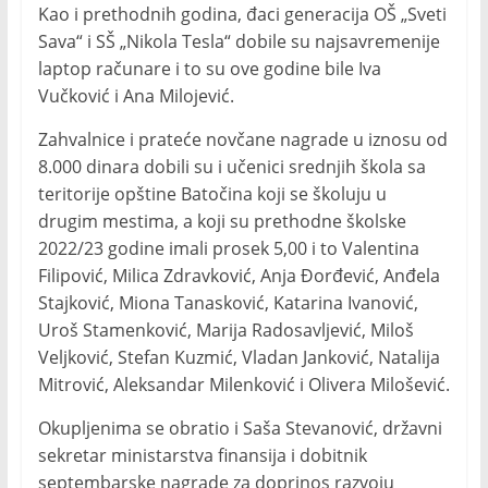
Kao i prethodnih godina, đaci generacija OŠ „Sveti
Sava“ i SŠ „Nikola Tesla“ dobile su najsavremenije
laptop računare i to su ove godine bile Iva
Vučković i Ana Milojević.
Zahvalnice i prateće novčane nagrade u iznosu od
8.000 dinara dobili su i učenici srednjih škola sa
teritorije opštine Batočina koji se školuju u
drugim mestima, a koji su prethodne školske
2022/23 godine imali prosek 5,00 i to Valentina
Filipović, Milica Zdravković, Anja Đorđević, Anđela
Stajković, Miona Tanasković, Katarina Ivanović,
Uroš Stamenković, Marija Radosavljević, Miloš
Veljković, Stefan Kuzmić, Vladan Janković, Natalija
Mitrović, Aleksandar Milenković i Olivera Milošević.
Okupljenima se obratio i Saša Stevanović, državni
sekretar ministarstva finansija i dobitnik
septembarske nagrade za doprinos razvoju