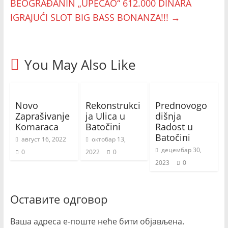
BEOGRAĐANIN „UPECAO“ 612.000 DINARA
IGRAJUĆI SLOT BIG BASS BONANZA!!!
→
You May Also Like
Novo
Rekonstrukci
Prednovogo
Zaprašivanje
ja Ulica u
dišnja
Komaraca
Batočini
Radost u
Batočini
август 16, 2022
октобар 13,
децембар 30,
0
2022
0
2023
0
Оставите одговор
Ваша адреса е-поште неће бити објављена.