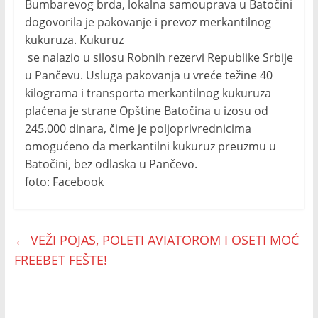
Bumbarevog brda, lokalna samouprava u Batočini
dogovorila je pakovanje i prevoz merkantilnog
kukuruza. Kukuruz
se nalazio u silosu Robnih rezervi Republike Srbije
u Pančevu. Usluga pakovanja u vreće težine 40
kilograma i transporta merkantilnog kukuruza
plaćena je strane Opštine Batočina u izosu od
245.000 dinara, čime je poljoprivrednicima
omogućeno da merkantilni kukuruz preuzmu u
Batočini, bez odlaska u Pančevo.
foto: Facebook
←
VEŽI POJAS, POLETI AVIATOROM I OSETI MOĆ
FREEBET FEŠTE!