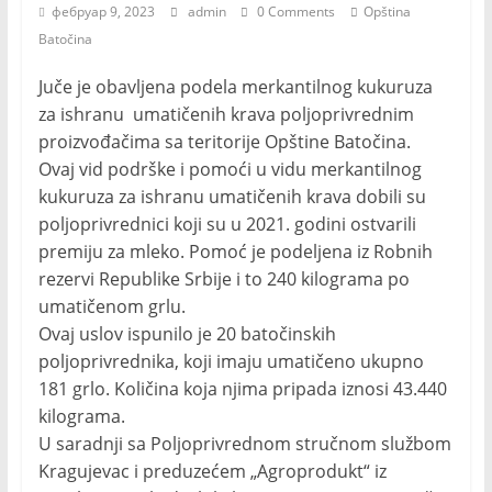
фебруар 9, 2023
admin
0 Comments
Opština
Batočina
Juče je obavljena podela merkantilnog kukuruza
za ishranu umatičenih krava poljoprivrednim
proizvođačima sa teritorije Opštine Batočina.
Ovaj vid podrške i pomoći u vidu merkantilnog
kukuruza za ishranu umatičenih krava dobili su
poljoprivrednici koji su u 2021. godini ostvarili
premiju za mleko. Pomoć je podeljena iz Robnih
rezervi Republike Srbije i to 240 kilograma po
umatičenom grlu.
Ovaj uslov ispunilo je 20 batočinskih
poljoprivrednika, koji imaju umatičeno ukupno
181 grlo. Količina koja njima pripada iznosi 43.440
kilograma.
U saradnji sa Poljoprivrednom stručnom službom
Kragujevac i preduzećem „Agroprodukt“ iz