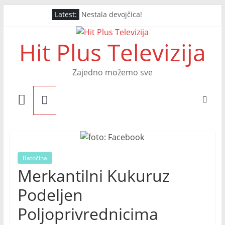
Skip
Latest:
Nestala devojčica!
to
Završna noć Arsenal Festa
content
Drugo Veče Arsenal Festa
Hit Plus Televizija
PRVO VEČE ARSENAL FESTA
OTVOREN ARSENAL FEST
Zajedno možemo sve
Batočina
Merkantilni Kukuruz
Podeljen
Poljoprivrednicima