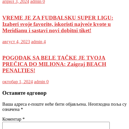
април 3, 2024
admin
0
VREME JE ZA FUDBALSKU SUPER LIGU:
Izaberi svoje favorite, iskoristi najveće kvote u
Meridianu i sastavi novi dobitni tiket!
август 4, 2023
admin
4
POGODAK SA BELE TAČKE JE TVOJA
PREČICA DO MILIONA: Zaigraj BEACH
PENALTIES!
октобар 1, 2024
admin
0
Оставите одговор
Ваша адреса е-поште неће бити објављена.
Неопходна поља су
означена
*
Коментар
*