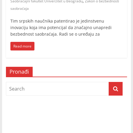
,
Saobraćajni fakultet Univerzitet u Beogradu
Zakon o bezbednosti
saobraćaja
Tim srpskih naučnika patentirao je jedinstvenu
inovaciju koja ima potencijal da značajno unapredi
bezbednost saobraćaja. Radi se o uređaju za
Read more
Pronađi
Prijatelji televizije