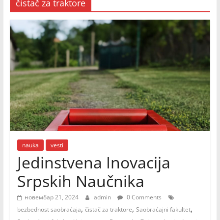
čistač za traktore
nauka
vesti
Jedinstvena Inovacija
Srpskih Naučnika
новембар 21, 2024
admin
0 Comments
,
,
,
bezbednost saobraćaja
čistač za traktore
Saobraćajni fakultet