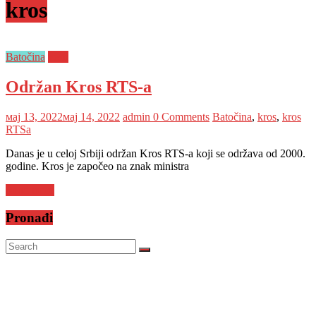
kros
Batočina
vesti
Održan Kros RTS-a
мај 13, 2022
мај 14, 2022
admin
0 Comments
Batočina
,
kros
,
kros
RTSa
Danas je u celoj Srbiji održan Kros RTS-a koji se održava od 2000.
godine. Kros je započeo na znak ministra
Read more
Pronađi
Prijatelji televizije