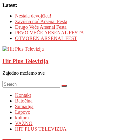
Skip
Latest:
to
Nestala devojčica!
content
Završna noć Arsenal Festa
Drugo Veče Arsenal Festa
PRVO VEČE ARSENAL FESTA
OTVOREN ARSENAL FEST
Hit Plus Televizija
Zajedno možemo sve
Kontakt
Batočina
Šumadija
Lapovo
kultura
VAŽNO
HIT PLUS TELEVIZIJA