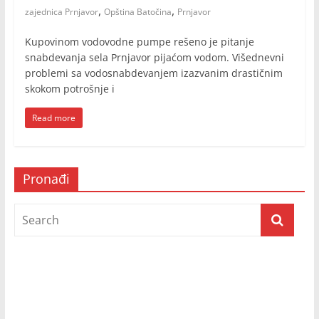
,
,
zajednica Prnjavor
Opština Batočina
Prnjavor
Kupovinom vodovodne pumpe rešeno je pitanje
snabdevanja sela Prnjavor pijaćom vodom. Višednevni
problemi sa vodosnabdevanjem izazvanim drastičnim
skokom potrošnje i
Read more
Pronađi
Prijatelji televizije