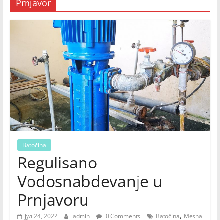
Prnjavor
Batočina
Regulisano
Vodosnabdevanje u
Prnjavoru
,
јул 24, 2022
admin
0 Comments
Batočina
Mesna