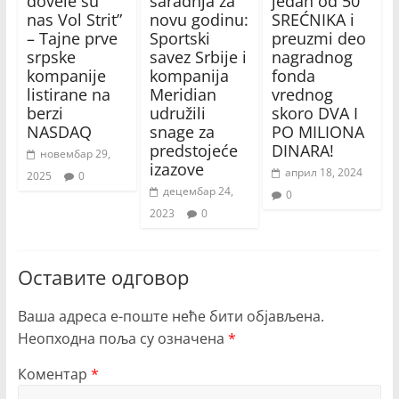
dovele su
saradnja za
jedan od 50
nas Vol Strit”
novu godinu:
SREĆNIKA i
– Tajne prve
Sportski
preuzmi deo
srpske
savez Srbije i
nagradnog
kompanije
kompanija
fonda
listirane na
Meridian
vrednog
berzi
udružili
skoro DVA I
NASDAQ
snage za
PO MILIONA
predstojeće
DINARA!
новембар 29,
izazove
април 18, 2024
2025
0
децембар 24,
0
2023
0
Оставите одговор
Ваша адреса е-поште неће бити објављена.
Неопходна поља су означена
*
Коментар
*