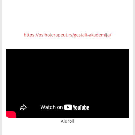
https://psihoterapeut.rs/gestalt-akademija/
Aluroll