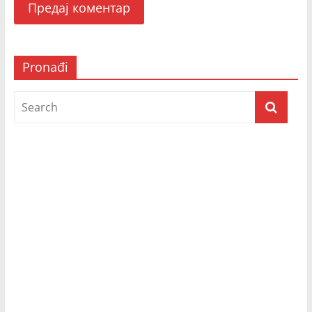
Pronađi
Prijatelji televizije