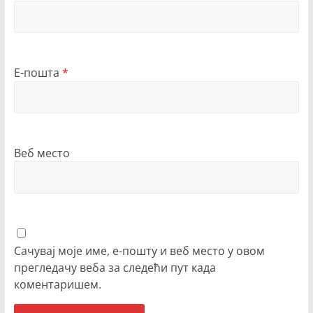
Е-пошта
*
Веб место
Сачувај моје име, е-пошту и веб место у овом
прегледачу веба за следећи пут када
коментаришем.