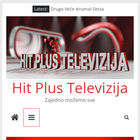
Skip
Latest:
Drugo Veče Arsenal Festa
to
PRVO VEČE ARSENAL FESTA
content
OTVOREN ARSENAL FEST
Nestala devojčica!
Završna noć Arsenal Festa
Hit Plus Televizija
Zajedno možemo sve