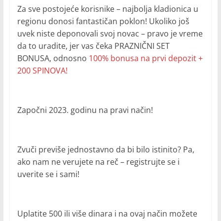
Za sve postojeće korisnike – najbolja kladionica u
regionu donosi fantastičan poklon! Ukoliko još
uvek niste deponovali svoj novac – pravo je vreme
da to uradite, jer vas čeka PRAZNIČNI SET
BONUSA, odnosno
100% bonusa na prvi depozit +
200 SPINOVA!
Započni 2023. godinu na pravi način!
Zvuči previše jednostavno da bi bilo istinito? Pa,
ako nam ne verujete na reč – registrujte se i
uverite se i sami!
Uplatite 500 ili više dinara i na ovaj način možete