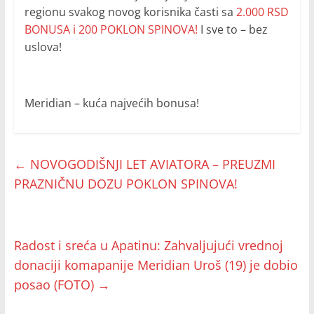
regionu svakog novog korisnika časti sa
2.000 RSD
BONUSA i 200 POKLON SPINOVA!
I sve to – bez
uslova!
Meridian – kuća najvećih bonusa!
←
NOVOGODIŠNJI LET AVIATORA – PREUZMI
PRAZNIČNU DOZU POKLON SPINOVA!
Radost i sreća u Apatinu: Zahvaljujući vrednoj
donaciji komapanije Meridian Uroš (19) je dobio
posao (FOTO)
→