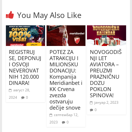
You May Also Like
REGISTRUJ
POTEZ ZA
NOVOGODIŠ
SE, DEPONUJ
ATRAKCIJU I
NJI LET
I OSVOJI
MILIONSKU
AVIATORA –
NEVEROVAT
DONACIJU:
PREUZMI
NIH 120.000
Kompanija
PRAZNIČNU
DINARA!
Meridianbet i
DOZU
KK Crvena
POKLON
август 28,
zvezda
SPINOVA!
2024
0
ostvaruju
јануар 2, 2023
dečije snove
0
септембар 12,
2023
0