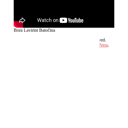
Bora Lavirint Batočina
Copyright © 2026
Hit Plus Televizija
. All rights reserved.
Theme:
ColorMag
by ThemeGrill. Powered by
WordPress
.