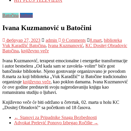
HIT PLUS TELEVIZIJA
Batočina
kultura
Ivana Kuzmanović u Batočini
фебруар 27, 2023
admin
0 Comments
8.mart
,
biblioteka
Vuk Karadžić Batočina
,
Ivana Kuzmanović
,
KC Dositej Obradovic
Batočina
,
književno veče
Ivana Kuzmanović, terapeut emocionalne i energetke transformacije
i autor bestselera „Od kada sam se zavolela- volim“ biće gost
batočinske biblioteke. Njeno gostovanje organizovano je povodom
8.marta za koji biblioteka „Vuk Karadžić“ iz Batočine tradicionalno
organizuje
književno veče
, kao poklon damama. Ivana Kuzmanović
će ove godine predstaviti svoju najprodavaniju knjigu kao
romansiranu studiju o ljubavi.
Književno veče će biti održano u četvrtak, 02. marta u holu KC
„Dositej Obradović“ sa početkom od 18 časova.
←
Stanovi za Pripadnike Snaga Bezbednosti
Advokat Prelević Ponovo Izbegao Ročište
→