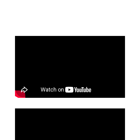
Prijatelji televizije
https://psihoterapeut.rs/gestalt-akademija/
Aluroll