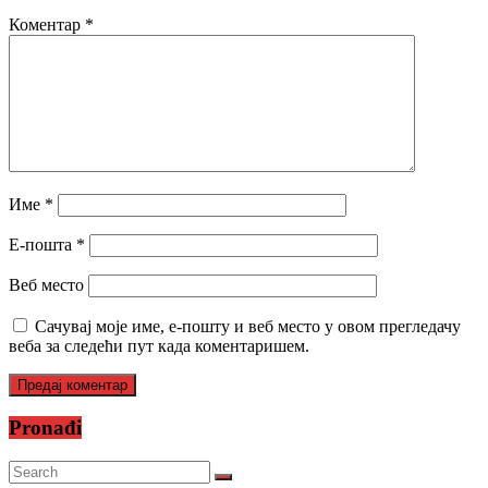
Коментар
*
Име
*
Е-пошта
*
Веб место
Сачувај моје име, е-пошту и веб место у овом прегледачу
веба за следећи пут када коментаришем.
Pronađi