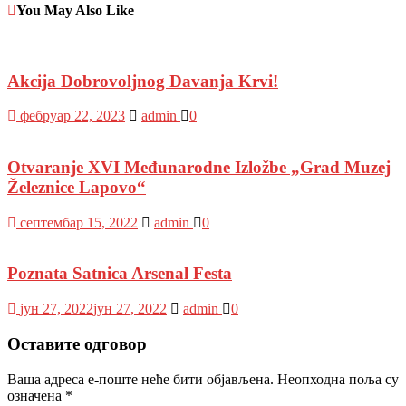
You May Also Like
Akcija Dobrovoljnog Davanja Krvi!
фебруар 22, 2023
admin
0
Otvaranje XVI Međunarodne Izložbe „Grad Muzej
Železnice Lapovo“
септембар 15, 2022
admin
0
Poznata Satnica Arsenal Festa
јун 27, 2022
јун 27, 2022
admin
0
Оставите одговор
Ваша адреса е-поште неће бити објављена.
Неопходна поља су
означена
*