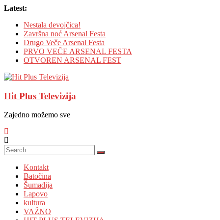
Skip
Latest:
to
Nestala devojčica!
content
Završna noć Arsenal Festa
Drugo Veče Arsenal Festa
PRVO VEČE ARSENAL FESTA
OTVOREN ARSENAL FEST
Hit Plus Televizija
Zajedno možemo sve
Kontakt
Batočina
Šumadija
Lapovo
kultura
VAŽNO