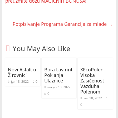
preuzmite dozu MAGIČNIH BONUSA!
Potpisivanje Programa Garancija za mlade
→
You May Also Like
Novi Asfalt u
Bora Lavirint
XEcoPolen-
Žirovnici
Poklanja
Visoka
Ulaznice
Zasićenost
јул 13, 2022
0
Vazduha
август 10, 2022
Polenom
0
мај 18, 2022
0