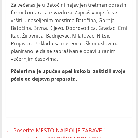
Za večeras je u Batočini najavljen tretman odrasih
formi komaraca iz vazduza. Zaprašivanje će se
vršiti u naseljenim mestima Batočina, Gornja
Batočina, Brzna, Kijevo, Dobrovodica, Gradac, Crni
Kao, Žirovnica, Badnjevac, Milatovac, Nikšić i
Prnjavor. U skladu sa meteorološkim uslovima
planirano je da se zaprašivanje obavi u ranim
večernjim časovima.
Pčelarima je upućen apel kako bi zaštitili svoje
pčele od dejstva preparata.
←
Posetite MESTO NAJBOLJE ZABAVE i