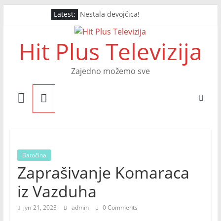
Skip
Latest:
Nestala devojčica!
to
Završna noć Arsenal Festa
content
Drugo Veče Arsenal Festa
Hit Plus Televizija
PRVO VEČE ARSENAL FESTA
OTVOREN ARSENAL FEST
Zajedno možemo sve
Batočina
Zaprašivanje Komaraca
iz Vazduha
јун 21, 2023
admin
0 Comments