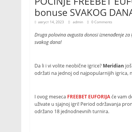
POČINJE FREEBET EUF
bonuse SVAKOG DANA
август 14, 2023
admin
0 Comments
Druga polovina avgusta donosi iznenađenje za l
svakog dana!
Da li i vi volite neobične igrice?
Meridian
još
održati na jednoj od najpopularnijih igrica,
I ovog meseca
FREEBET EUFORIJA
će vam do
uživate u sjajnoj igri! Period održavanja pro
održano 18 jednodnevnih turnira.