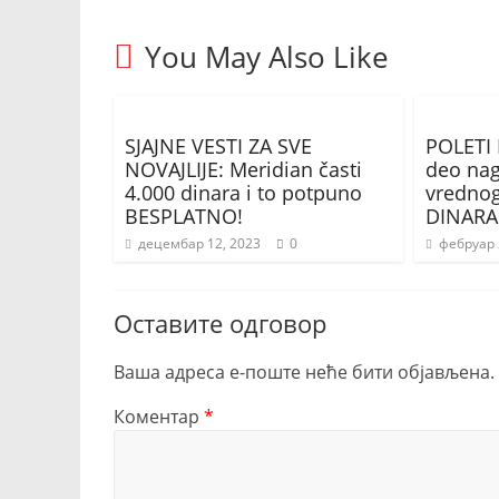
You May Also Like
SJAJNE VESTI ZA SVE
POLETI 
NOVAJLIJE: Meridian časti
deo na
4.000 dinara i to potpuno
vredno
BESPLATNO!
DINARA
децембар 12, 2023
0
фебруар 
Оставите одговор
Ваша адреса е-поште неће бити објављена.
Коментар
*