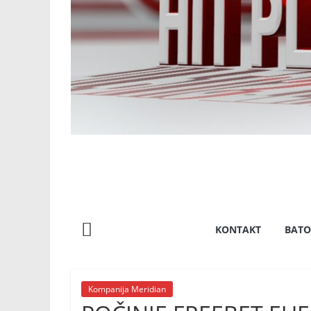
KONTAKT
BATO
Kompanija Meridian