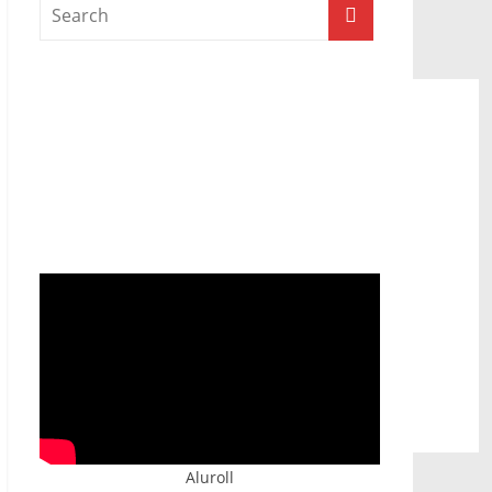
Prijatelji televizije
https://psihoterapeut.rs/gestalt-akademija/
Aluroll