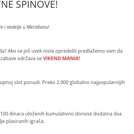
TNE SPINOVE!
 i nedelje u Meridianu!
nda? Ako se još uvek niste opredelili predlažemo vam da
 zabave održava se
VIKEND MANIA!
kupnoj slot ponudi. Preko 2.000 globalno najpopularnijih
 100 dinara uloženih kumulativno donose dodatna dva
je plasiranih igrača.