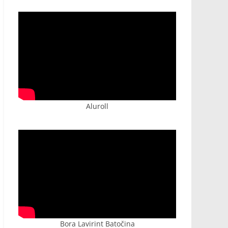
Aluroll
Bora Lavirint Batočina