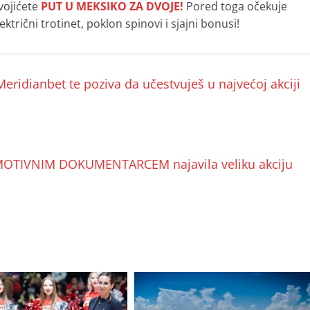
vojićete
PUT U MEKSIKO ZA DVOJE!
Pored toga očekuje
ektrični trotinet, poklon spinovi i sjajni bonusi!
idianbet te poziva da učestvuješ u najvećoj akciji
EMOTIVNIM DOKUMENTARCEM najavila veliku akciju