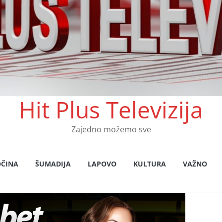
Hit Plus Televizija
Zajedno možemo sve
OČINA
ŠUMADIJA
LAPOVO
KULTURA
VAŽNO