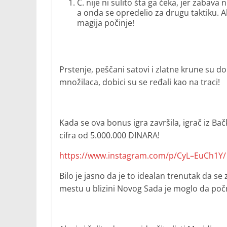
Ć. nije ni sulito šta ga čeka, jer zabav
a onda se opredelio za drugu taktiku. A
magija počinje!
Prstenje, peščani satovi i zlatne krune su d
množilaca, dobici su se ređali kao na traci!
Kada se ova bonus igra završila, igrač iz Ba
cifra od 5.000.000 DINARA!
https://www.instagram.com/p/CyL–EuCh1Y/
Bilo je jasno da je to idealan trenutak da se
mestu u blizini Novog Sada je moglo da poč