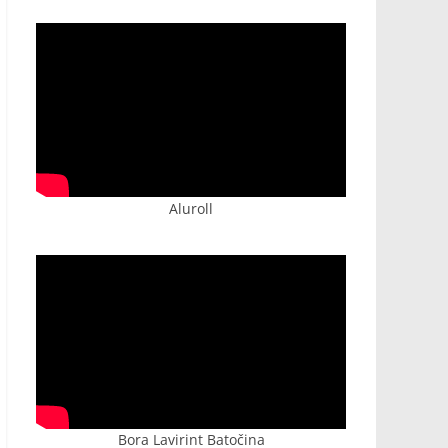
Aluroll
Bora Lavirint Batočina