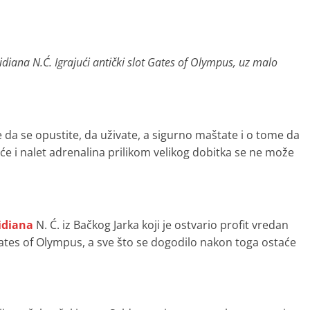
idiana N.Ć. Igrajući antički slot Gates of Olympus, uz malo
e da se opustite, da uživate, a sigurno maštate i o tome da
će i nalet adrenalina prilikom velikog dobitka se ne može
idiana
N. Ć. iz Bačkog Jarka koji je ostvario profit vredan
ates of Olympus, a sve što se dogodilo nakon toga ostaće