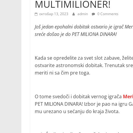
MULTIMILIONER!
октобар 13, 2023
admin
0 Comments
Još jedan epohalni dobitak ostvario je igrač Mer
sreće došao je do PET MILIONA DINARA!
Kada se opredelite za svet slot zabave, želit
ostvarite astronomski dobitak. Trenutak sre
meriti ni sa čim pre toga.
O tome svedoči i dobitak vernog igrača
Mer
PET MILIONA DINARA! Izbor je pao na igru G
mu urezano u sećanju do kraja života.