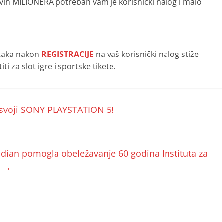
anovih MILIONERA potreban vam je korisnički nalog i malo
utaka nakon
REGISTRACIJE
na vaš korisnički nalog stiže
ti za slot igre i sportske tikete.
svoji SONY PLAYSTATION 5!
dian pomogla obeležavanje 60 godina Instituta za
a
→