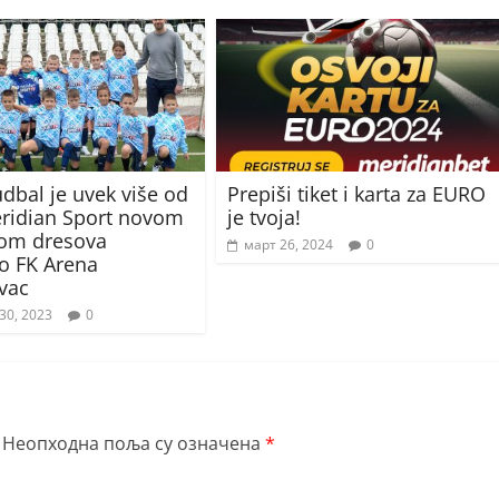
udbal je uvek više od
Prepiši tiket i karta za EURO
eridian Sport novom
je tvoja!
jom dresova
март 26, 2024
0
o FK Arena
vac
30, 2023
0
Неопходна поља су означена
*