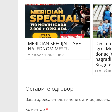
MERIDIAN SPECIJAL – SVE
Dečiji f
NA JEDNOM MESTU!
igre: M
donaci
октобар 4, 2024
0
nagradi
Kraguje
октобар 
Оставите одговор
Ваша адреса е-поште неће бити објављена.
Коментар
*