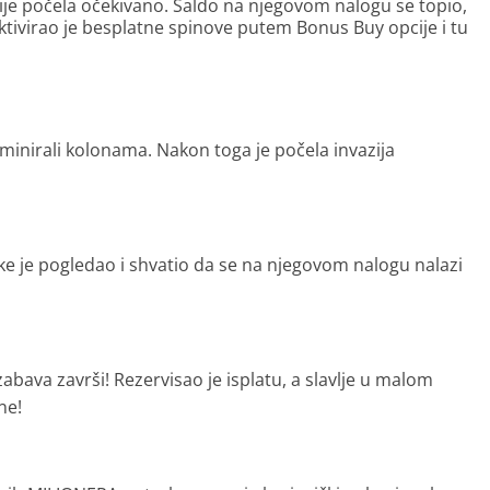
a nije počela očekivano. Saldo na njegovom nalogu se topio,
ktivirao je besplatne spinove putem Bonus Buy opcije i tu
ominirali kolonama. Nakon toga je počela invazija
čke je pogledao i shvatio da se na njegovom nalogu nalazi
 zabava završi! Rezervisao je isplatu, a slavlje u malom
ne!