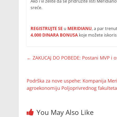
Ako i vi želite da se pridružite listi Meridi
sreće.
REGISTRUJTE SE
u
MERIDIANU
, a par tren
4.000 DINARA BONUSA
koje možete iskoristi
←
ZAKUCAJ DO POBEDE: Postani MVP i o
Podrška za nove uspehe: Kompanija Meri
agroekonomiju Poljoprivrednog fakultet
You May Also Like