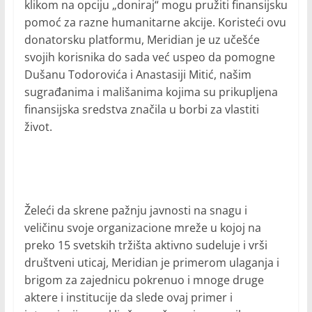
klikom na opciju „doniraj“ mogu pružiti finansijsku
pomoć za razne humanitarne akcije. Koristeći ovu
donatorsku platformu, Meridian je uz učešće
svojih korisnika do sada već uspeo da pomogne
Dušanu Todorovića i Anastasiji Mitić, našim
sugrađanima i mališanima kojima su prikupljena
finansijska sredstva značila u borbi za vlastiti
život.
Želeći da skrene pažnju javnosti na snagu i
veličinu svoje organizacione mreže u kojoj na
preko 15 svetskih tržišta aktivno sudeluje i vrši
društveni uticaj, Meridian je primerom ulaganja i
brigom za zajednicu pokrenuo i mnoge druge
aktere i institucije da slede ovaj primer i