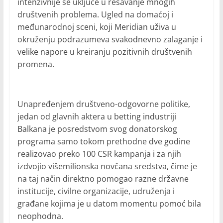
intenzivnije se uključe u rešavanje mnogih
društvenih problema. Ugled na domaćoj i
međunarodnoj sceni, koji Meridian uživa u
okruženju podrazumeva svakodnevno zalaganje i
velike napore u kreiranju pozitivnih društvenih
promena.
Unapređenjem društveno-odgovorne politike,
jedan od glavnih aktera u betting industriji
Balkana je posredstvom svog donatorskog
programa samo tokom prethodne dve godine
realizovao preko 100 CSR kampanja i za njih
izdvojio višemilionska novčana sredstva, čime je
na taj način direktno pomogao razne državne
institucije, civilne organizacije, udruženja i
građane kojima je u datom momentu pomoć bila
neophodna.