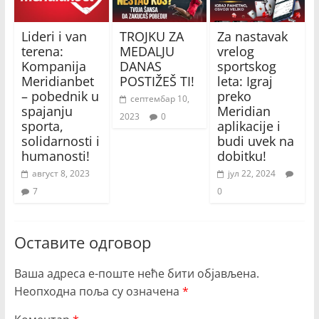
Lideri i van
TROJKU ZA
Za nastavak
terena:
MEDALJU
vrelog
Kompanija
DANAS
sportskog
Meridianbet
POSTIŽEŠ TI!
leta: Igraj
– pobednik u
preko
септембар 10,
spajanju
Meridian
2023
0
sporta,
aplikacije i
solidarnosti i
budi uvek na
humanosti!
dobitku!
август 8, 2023
јул 22, 2024
7
0
Оставите одговор
Ваша адреса е-поште неће бити објављена.
Неопходна поља су означена
*