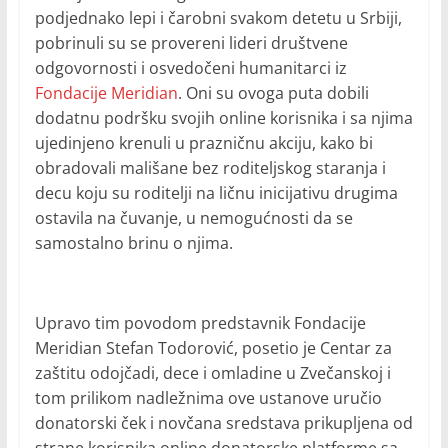
podjednako lepi i čarobni svakom detetu u Srbiji,
pobrinuli su se provereni lideri društvene
odgovornosti i osvedočeni humanitarci iz
Fondacije Meridian
. Oni su ovoga puta dobili
dodatnu podršku svojih online korisnika i sa njima
ujedinjeno krenuli u prazničnu akciju, kako bi
obradovali mališane bez roditeljskog staranja i
decu koju su roditelji na ličnu inicijativu drugima
ostavila na čuvanje, u nemogućnosti da se
samostalno brinu o njima.
Upravo tim povodom predstavnik Fondacije
Meridian Stefan Todorović, posetio je Centar za
zaštitu odojčadi, dece i omladine u Zvečanskoj i
tom prilikom nadležnima ove ustanove uručio
donatorski ček i novčana sredstava prikupljena od
strane korisnika online donatorske platforme sa