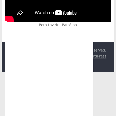
Bora Lavirint Batočina
Copyright © 2026
Hit Plus Televizija
. All rights reserved.
Theme:
ColorMag
by ThemeGrill. Powered by
WordPress
.