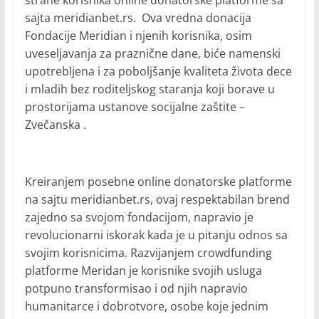
sajta meridianbet.rs. Ova vredna donacija
Fondacije Meridian i njenih korisnika, osim
uveseljavanja za praznične dane, biće namenski
upotrebljena i za poboljšanje kvaliteta života dece
i mladih bez roditeljskog staranja koji borave u
prostorijama ustanove socijalne zaštite –
Zvečanska .
Kreiranjem posebne online donatorske platforme
na sajtu meridianbet.rs, ovaj respektabilan brend
zajedno sa svojom fondacijom, napravio je
revolucionarni iskorak kada je u pitanju odnos sa
svojim korisnicima. Razvijanjem crowdfunding
platforme Meridan je korisnike svojih usluga
potpuno transformisao i od njih napravio
humanitarce i dobrotvore, osobe koje jednim