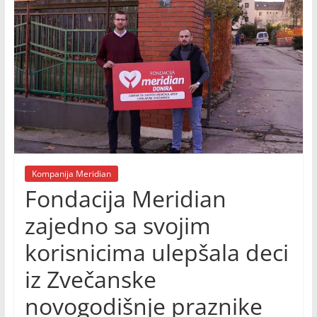
Kompanija Meridian
Fondacija Meridian
zajedno sa svojim
korisnicima ulepšala deci
iz Zvečanske
novogodišnje praznike