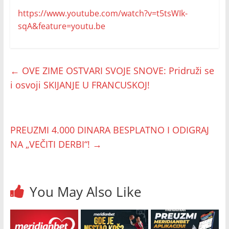
https://www.youtube.com/watch?v=t5tsWIk-
sqA&feature=youtu.be
←
OVE ZIME OSTVARI SVOJE SNOVE: Pridruži se
i osvoji SKIJANJE U FRANCUSKOJ!
PREUZMI 4.000 DINARA BESPLATNO I ODIGRAJ
NA „VEČITI DERBI“!
→
You May Also Like