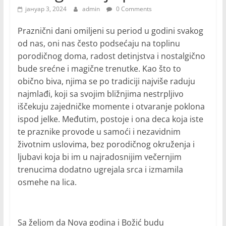
јануар 3, 2024
admin
0 Comments
Praznični dani omiljeni su period u godini svakog
od nas, oni nas često podsećaju na toplinu
porodičnog doma, radost detinjstva i nostalgično
bude srećne i magične trenutke. Kao što to
obično biva, njima se po tradiciji najviše raduju
najmlađi, koji sa svojim bližnjima nestrpljivo
iščekuju zajedničke momente i otvaranje poklona
ispod jelke. Međutim, postoje i ona deca koja iste
te praznike provode u samoći i nezavidnim
životnim uslovima, bez porodičnog okruženja i
ljubavi koja bi im u najradosnijim večernjim
trenucima dodatno ugrejala srca i izmamila
osmehe na lica.
Sa željom da Nova godina i Božić budu