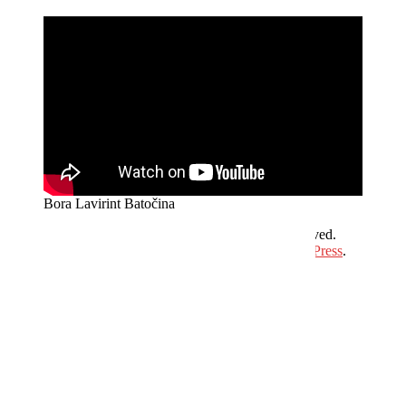
Bora Lavirint Batočina
Copyright © 2026
Hit Plus Televizija
. All rights reserved.
Theme:
ColorMag
by ThemeGrill. Powered by
WordPress
.