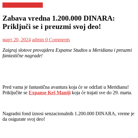
Kompanija Meridian
Zabava vredna 1.200.000 DINARA:
Priključi se i preuzmi svoj deo!
март 20, 2024
admin
0 Comments
Zaigraj slotove provajdera Expanse Studios u Meridianu i preuzmi
fantastične nagrade!
Pred vama je fantastična avantura koja će se održati u Meridianu!
Priključite se
Expanse Keš Maniji
koja će trajati sve do 29. marta.
Nagradni fond iznosi senzacionalnih 1.200.000 DINARA, vreme je
da osigurate svoj deo!