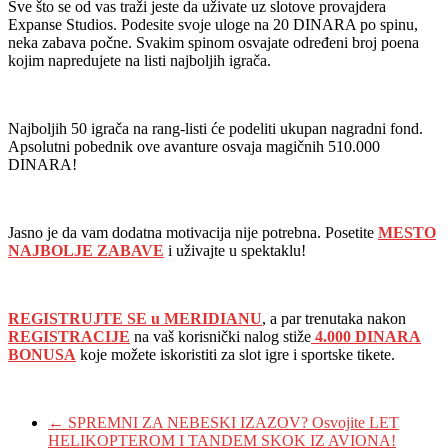
Sve što se od vas traži jeste da uživate uz slotove provajdera
Expanse Studios. Podesite svoje uloge na 20 DINARA po spinu,
neka zabava počne. Svakim spinom osvajate određeni broj poena
kojim napredujete na listi najboljih igrača.
Najboljih 50 igrača na rang-listi će podeliti ukupan nagradni fond.
Apsolutni pobednik ove avanture osvaja magičnih 510.000
DINARA!
Jasno je da vam dodatna motivacija nije potrebna. Posetite
MESTO
NAJBOLJE ZABAVE
i uživajte u spektaklu!
REGISTRUJTE SE u MERIDIANU
, a par trenutaka nakon
REGISTRACIJE
na vaš korisnički nalog stiže
4.000 DINARA
BONUSA
koje možete iskoristiti za slot igre i sportske tikete.
←
SPREMNI ZA NEBESKI IZAZOV? Osvojite LET
HELIKOPTEROM I TANDEM SKOK IZ AVIONA!