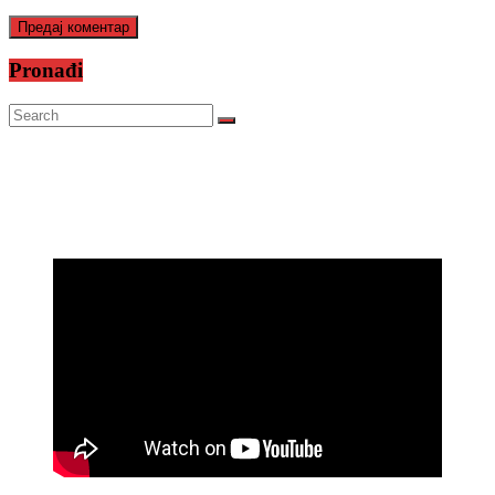
Pronađi
Prijatelji televizije
https://psihoterapeut.rs/gestalt-akademija/
Aluroll