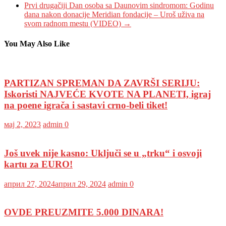
Prvi drugačiji Dan osoba sa Daunovim sindromom: Godinu
dana nakon donacije Meridian fondacije – Uroš uživa na
svom radnom mestu (VIDEO)
→
You May Also Like
PARTIZAN SPREMAN DA ZAVRŠI SERIJU:
Iskoristi NAJVEĆE KVOTE NA PLANETI, igraj
na poene igrača i sastavi crno-beli tiket!
мај 2, 2023
admin
0
Još uvek nije kasno: Uključi se u „trku“ i osvoji
kartu za EURO!
април 27, 2024
април 29, 2024
admin
0
OVDE PREUZMITE 5.000 DINARA!