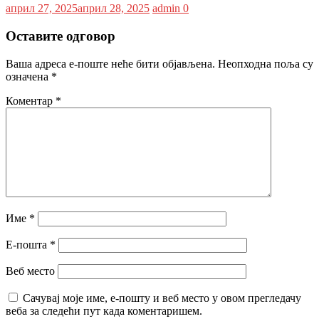
април 27, 2025
април 28, 2025
admin
0
Оставите одговор
Ваша адреса е-поште неће бити објављена.
Неопходна поља су
означена
*
Коментар
*
Име
*
Е-пошта
*
Веб место
Сачувај моје име, е-пошту и веб место у овом прегледачу
веба за следећи пут када коментаришем.