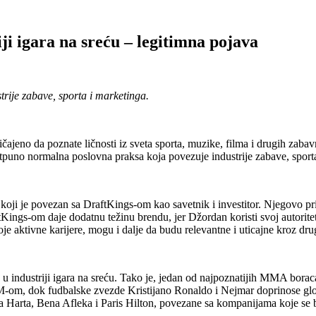
ji igara na sreću – legitimna pojava
rije zabave, sporta i marketinga.
ičajeno da poznate ličnosti iz sveta sporta, muzike, filma i drugih za
tpuno normalna poslovna praksa koja povezuje industrije zabave, sporta
oji je povezan sa DraftKings-om kao savetnik i investitor. Njegovo pris
ngs-om daje dodatnu težinu brendu, jer Džordan koristi svoj autoritet 
je aktivne karijere, mogu i dalje da budu relevantne i uticajne kroz dru
u industriji igara na sreću. Tako je, jedan od najpoznatijih MMA bora
om, dok fudbalske zvezde Kristijano Ronaldo i Nejmar doprinose globa
ina Harta, Bena Afleka i Paris Hilton, povezane sa kompanijama koje se