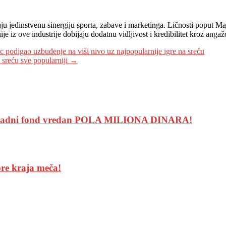
 jedinstvenu sinergiju sporta, zabave i marketinga. Ličnosti poput Maj
e iz ove industrije dobijaju dodatnu vidljivost i kredibilitet kroz anga
uzbuđenje na viši nivo uz najpopularnije igre na sreću
a sreću sve popularniji
→
gradni fond vredan POLA MILIONA DINARA!
pre kraja meča!