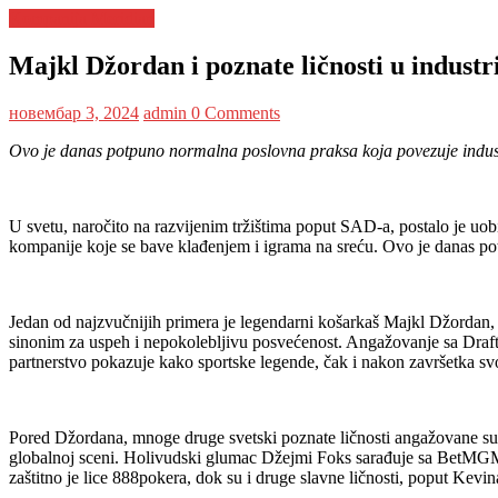
Kompanija Meridian
Majkl Džordan i poznate ličnosti u industri
новембар 3, 2024
admin
0 Comments
Ovo je danas potpuno normalna poslovna praksa koja povezuje indust
U svetu, naročito na razvijenim tržištima poput SAD-a, postalo je uob
kompanije koje se bave klađenjem i igrama na sreću. Ovo je danas po
Jedan od najzvučnijih primera je legendarni košarkaš Majkl Džordan, k
sinonim za uspeh i nepokolebljivu posvećenost. Angažovanje sa DraftKi
partnerstvo pokazuje kako sportske legende, čak i nakon završetka svo
Pored Džordana, mnoge druge svetski poznate ličnosti angažovane su 
globalnoj sceni. Holivudski glumac Džejmi Foks sarađuje sa BetMGM-
zaštitno je lice 888pokera, dok su i druge slavne ličnosti, poput Kev