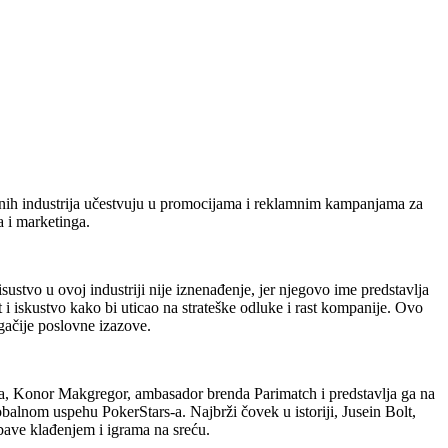
bavnih industrija učestvuju u promocijama i reklamnim kampanjama za
 i marketinga.
ustvo u ovoj industriji nije iznenađenje, jer njegovo ime predstavlja
i iskustvo kako bi uticao na strateške odluke i rast kompanije. Ovo
gačije poslovne izazove.
ca, Konor Makgregor, ambasador brenda Parimatch i predstavlja ga na
lnom uspehu PokerStars-a. Najbrži čovek u istoriji, Jusein Bolt,
 bave klađenjem i igrama na sreću.