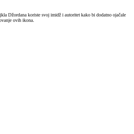
kla Džordana koriste svoj imidž i autoritet kako bi dodatno ojačale
žovanje ovih ikona.