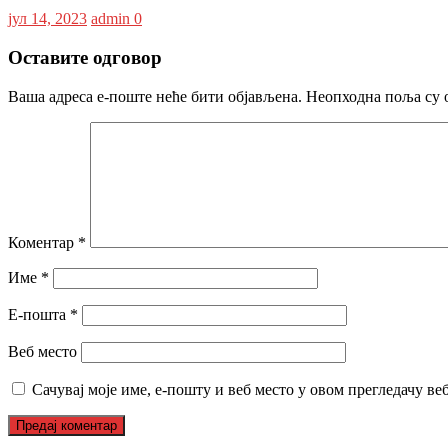
јул 14, 2023
admin
0
Оставите одговор
Ваша адреса е-поште неће бити објављена.
Неопходна поља су 
Коментар
*
Име
*
Е-пошта
*
Веб место
Сачувај моје име, е-пошту и веб место у овом прегледачу ве