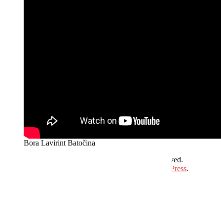
Bora Lavirint Batočina
Copyright © 2026
Hit Plus Televizija
. All rights reserved.
Theme:
ColorMag
by ThemeGrill. Powered by
WordPress
.