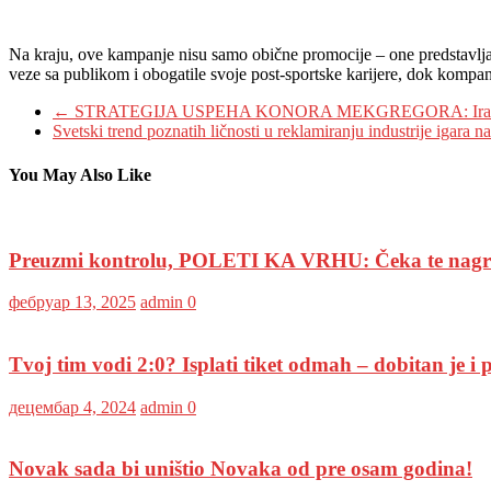
Na kraju, ove kampanje nisu samo obične promocije – one predstavljaju
veze sa publikom i obogatile svoje post-sportske karijere, dok kompanij
←
STRATEGIJA USPEHA KONORA MEKGREGORA: Irac podigao 
Svetski trend poznatih ličnosti u reklamiranju industrije igara n
You May Also Like
Preuzmi kontrolu, POLETI KA VRHU: Čeka te na
фебруар 13, 2025
admin
0
Tvoj tim vodi 2:0? Isplati tiket odmah – dobitan je i 
децембар 4, 2024
admin
0
Novak sada bi uništio Novaka od pre osam godina!