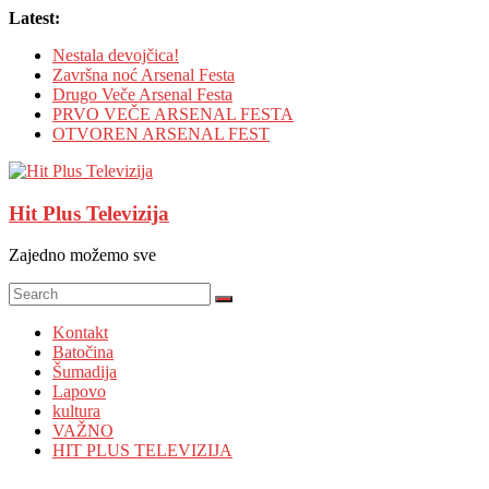
Skip
Latest:
to
Nestala devojčica!
content
Završna noć Arsenal Festa
Drugo Veče Arsenal Festa
PRVO VEČE ARSENAL FESTA
OTVOREN ARSENAL FEST
Hit Plus Televizija
Zajedno možemo sve
Kontakt
Batočina
Šumadija
Lapovo
kultura
VAŽNO
HIT PLUS TELEVIZIJA