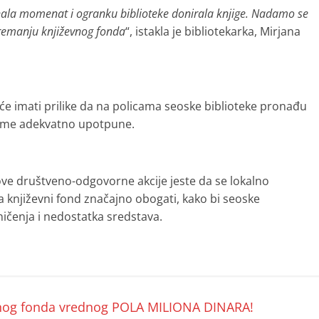
znala momenat i ogranku biblioteke donirala knjige. Nadamo se
opremanju književnog fonda
“, istakla je bibliotekarka, Mirjana
 će imati prilike da na policama seoske biblioteke pronađu
reme adekvatno upotpune.
j ove društveno-odgovorne akcije jeste da se lokalno
 književni fond značajno obogati, kako bi seoske
ničenja i nedostatka sredstava.
nog fonda vrednog POLA MILIONA DINARA!