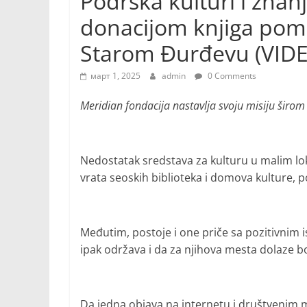
Podrška kulturi i znan
donacijom knjiga pomo
Starom Đurđevu (VID
март 1, 2025
admin
0 Comments
Meridian fondacija nastavlja svoju misiju širom 
Nedostatak sredstava za kulturu u malim l
vrata seoskih biblioteka i domova kulture, p
Međutim, postoje i one priče sa pozitivnim
ipak održava i da za njihova mesta dolaze bol
Da jedna objava na internetu i društvenim