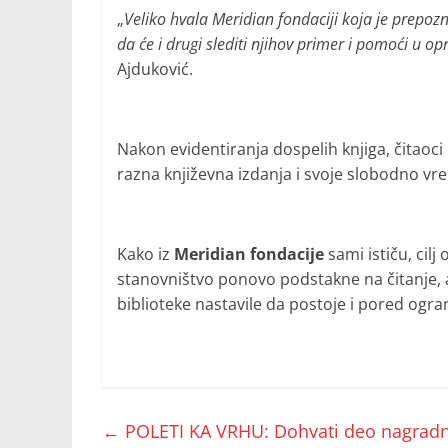
„
Veliko hvala Meridian fondaciji koja je prepo
da će i drugi slediti njihov primer i pomoći u 
Ajduković.
Nakon evidentiranja dospelih knjiga, čitaoci
razna književna izdanja i svoje slobodno v
Kako iz
Meridian fondacije
sami ističu, cil
stanovništvo ponovo podstakne na čitanje, a
biblioteke nastavile da postoje i pored ogra
←
POLETI KA VRHU: Dohvati deo nagrad