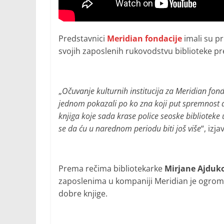
Predstavnici
Meridian fondacije
imali su pr
svojih zaposlenih rukovodstvu biblioteke p
„
Očuvanje kulturnih institucija za Meridian fonda
jednom pokazali po ko zna koji put spremnost da
knjiga koje sada krase police seoske bibliotek
se da ću u narednom periodu biti još više
“, izja
Prema rečima bibliotekarke
Mirjane Ajduk
zaposlenima u kompaniji Meridian je ogromna, 
dobre knjige.