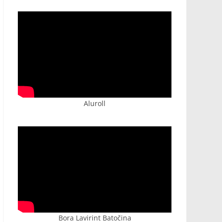
Aluroll
Bora Lavirint Batočina