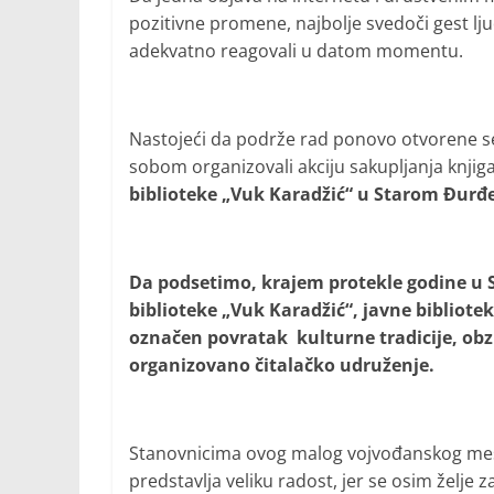
pozitivne promene, najbolje svedoči gest lju
adekvatno reagovali u datom momentu.
Nastojeći da podrže rad ponovo otvorene se
sobom organizovali akciju sakupljanja knjiga 
biblioteke „Vuk Karadžić“ u Starom Đurđ
Da podsetimo, krajem protekle godine u 
biblioteke „Vuk Karadžić“, javne bibliotek
označen povratak kulturne tradicije, ob
organizovano čitalačko udruženje.
Stanovnicima ovog malog vojvođanskog mesta
predstavlja veliku radost, jer se osim želj