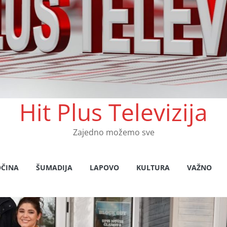
Hit Plus Televizija
Zajedno možemo sve
OČINA
ŠUMADIJA
LAPOVO
KULTURA
VAŽNO