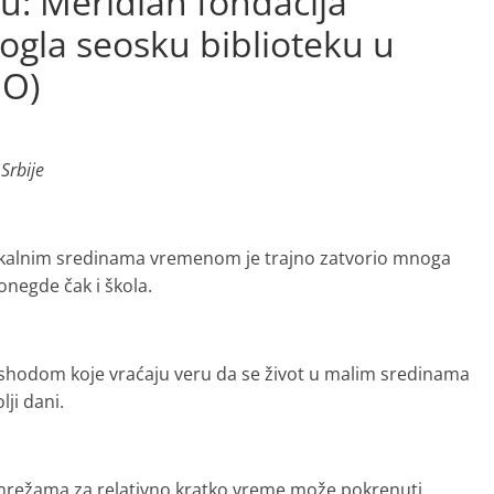
ju: Meridian fondacija
gla seosku biblioteku u
EO)
Srbije
okalnim sredinama vremenom je trajno zatvorio mnoga
onegde čak i škola.
 ishodom koje vraćaju veru da se život u malim sredinama
ji dani.
 mrežama za relativno kratko vreme može pokrenuti