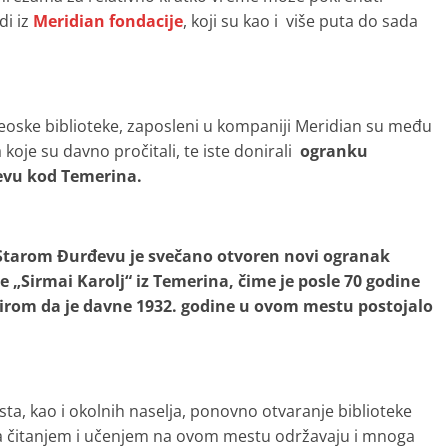
di iz
Meridian fondacije
, koji su kao i više puta do sada
oske biblioteke, zaposleni u kompaniji Meridian su među
koje su davno pročitali, te iste donirali
ogranku
evu kod Temerina.
Starom Đurđevu je svečano otvoren novi ogranak
e „Sirmai Karolj“ iz Temerina, čime je posle 70 godine
zirom da je davne 1932. godine u ovom mestu postojalo
, kao i okolnih naselja, ponovno otvaranje biblioteke
e za čitanjem i učenjem na ovom mestu održavaju i mnoga