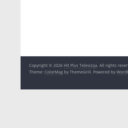
Copyright © 2026
Hit Plus Televizija
. All rights rese
Theme:
ColorMag
by ThemeGrill. Powered by
WordP