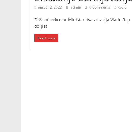
август 2, 2022
admin
0 Comments
kovid
Državni sekretar Ministarstva zdravlja Vlade Repub
od pet
Read more