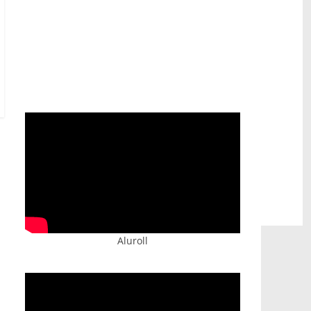
Prijatelji televizije
https://psihoterapeut.rs/gestalt-akademija/
Aluroll