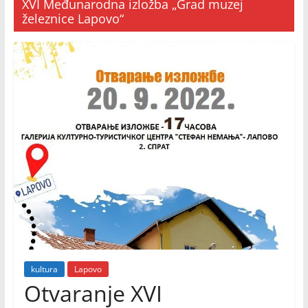
XVI Međunarodna izložba „Grad muzej
železnice Lapovo“
kultura
Lapovo
Otvaranje XVI