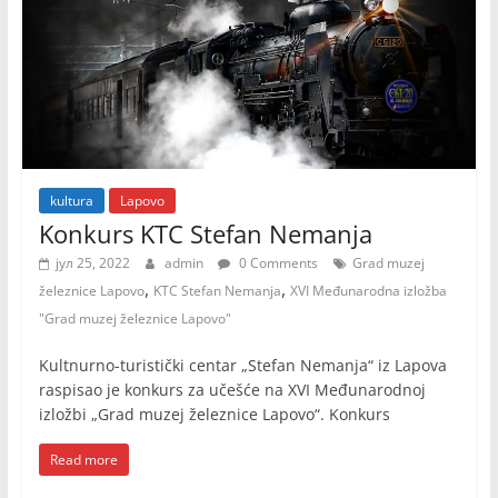
kultura
Lapovo
Konkurs KTC Stefan Nemanja
јул 25, 2022
admin
0 Comments
Grad muzej
,
,
železnice Lapovo
KTC Stefan Nemanja
XVI Međunarodna izložba
"Grad muzej železnice Lapovo"
Kultnurno-turistički centar „Stefan Nemanja“ iz Lapova
raspisao je konkurs za učešće na XVI Međunarodnoj
izložbi „Grad muzej železnice Lapovo“. Konkurs
Read more