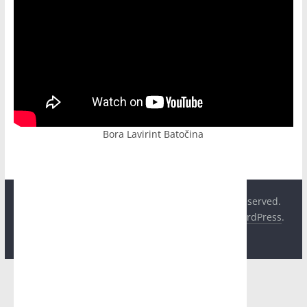
Bora Lavirint Batočina
Copyright © 2026
Hit Plus Televizija
. All rights reserved.
Theme:
ColorMag
by ThemeGrill. Powered by
WordPress
.