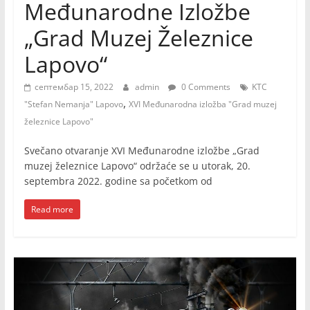
Međunarodne Izložbe
„Grad Muzej Železnice
Lapovo“
септембар 15, 2022
admin
0 Comments
KTC
,
"Stefan Nemanja" Lapovo
XVI Međunarodna izložba "Grad muzej
železnice Lapovo"
Svečano otvaranje XVI Međunarodne izložbe „Grad
muzej železnice Lapovo“ održaće se u utorak, 20.
septembra 2022. godine sa početkom od
Read more