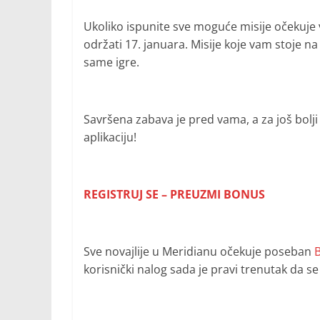
Ukoliko ispunite sve moguće misije očekuje va
održati 17. januara. Misije koje vam stoje 
same igre.
Savršena zabava je pred vama, a za još bolji
aplikaciju!
REGISTRUJ SE – PREUZMI BONUS
Sve novajlije u Meridianu očekuje poseban
korisnički nalog sada je pravi trenutak da 