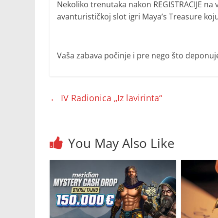
Nekoliko trenutaka nakon REGISTRACIJE na v
avanturističkoj slot igri Maya’s Treasure k
Vaša zabava počinje i pre nego što deponuje
←
IV Radionica „Iz lavirinta“
You May Also Like