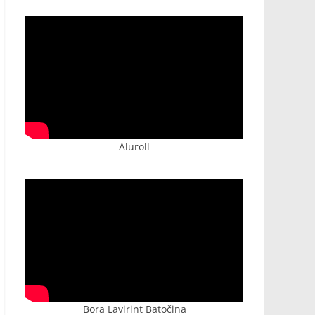
Aluroll
Bora Lavirint Batočina