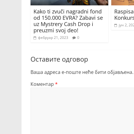
Kako ti zvuči nagradni fond
Raspisa
od 150.000 EVRA? Zabavi se
Konkurs
uz Mystrery Cash Drop i
јун 2, 20
preuzmi svoj deo!
фебруар 21, 2023
0
Оставите одговор
Ваша адреса е-поште неће бити објављена.
Коментар
*