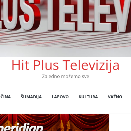
Hit Plus Televizija
Zajedno možemo sve
OČINA
ŠUMADIJA
LAPOVO
KULTURA
VAŽNO