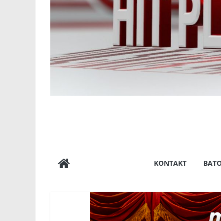
KONTAKT
BAT