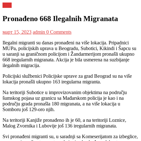
vesti
Pronađeno 668 Ilegalnih Migranata
март 15, 2023
admin
0 Comments
Ilegalni migranti su danas pronađeni na više lokacija. Pripadnici
MUPa, policijskih uprava u Beogradu, Subotici, Kikindi i Šapcu su
u saranji sa graničnom policijom i Žandarmerijom pronašli ukupno
668 iregularnih migranata. Akcija je bila usmerena na suzbijanje
ilegalnih migracija.
Policijski službenici Policijske uprave za grad Beograd su na više
lokacija pronašli ukupno 163 iregularna migranta.
Na teritoriji Subotice u improvizovanim objektima na području
šumskog pojasa uz granicu sa Mađarskom policija je kao i na
području grada pronašla 180 migranata, a na više lokacija u
Somboru još 129-oro njih.
Na teritoriji Kanjiže pronađeno ih je 60, a na teritoriji Loznice,
Malog Zvornika i Lubovije još 136 iregularnih migranata.
Svi pronađeni migranti su, u saradnji sa Komeserijatom za izbeglice,