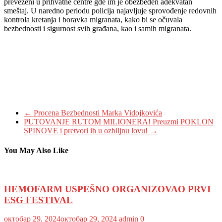
prevezeni u prihvatne centre gde im je obezbeđen adekvatan
smeštaj. U naredno periodu policija najavljuje sprovođenje redovnih
kontrola kretanja i boravka migranata, kako bi se očuvala
bezbednosti i sigurnost svih građana, kao i samih migranata.
←
Procena Bezbednosti Marka Vidojkovića
PUTOVANJE RUTOM MILIONERA! Preuzmi POKLON
SPINOVE i pretvori ih u ozbiljnu lovu!
→
You May Also Like
HEMOFARM USPEŠNO ORGANIZOVAO PRVI
ESG FESTIVAL
октобар 29, 2024
октобар 29, 2024
admin
0