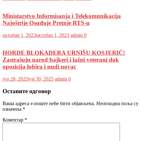
Ministarstvo Informisanja i Telekomunikacija
Najoštrije Osuđuje Pretnje RTS-u
октобар 1, 2023
октобар 1, 2023
admin
0
HORDE BLOKADERA URNIŠU KOSJERIĆ!
Zastrašuju narod bajkeri i lažni veterani dok
opozicija lobira i nudi novac
јун 28, 2025
јун 30, 2025
admin
0
Оставите одговор
Ваша адреса е-поште неће бити објављена.
Неопходна поља су
означена
*
Коментар
*