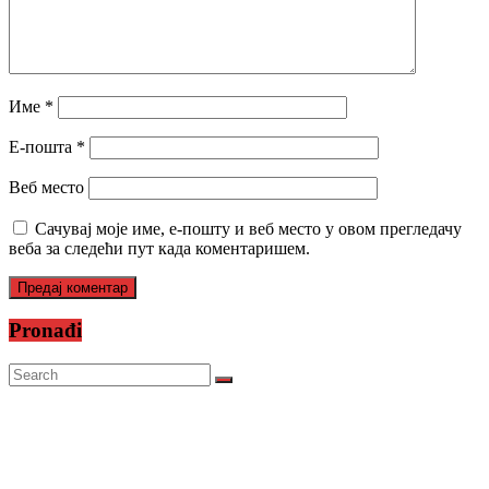
Име
*
Е-пошта
*
Веб место
Сачувај моје име, е-пошту и веб место у овом прегледачу
веба за следећи пут када коментаришем.
Pronađi
Prijatelji televizije
https://psihoterapeut.rs/gestalt-akademija/