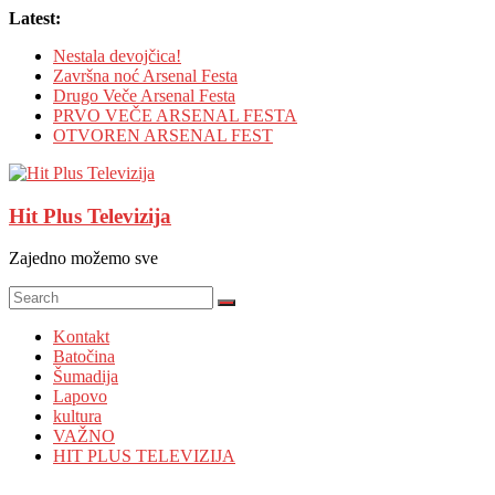
Skip
Latest:
to
Nestala devojčica!
content
Završna noć Arsenal Festa
Drugo Veče Arsenal Festa
PRVO VEČE ARSENAL FESTA
OTVOREN ARSENAL FEST
Hit Plus Televizija
Zajedno možemo sve
Kontakt
Batočina
Šumadija
Lapovo
kultura
VAŽNO
HIT PLUS TELEVIZIJA