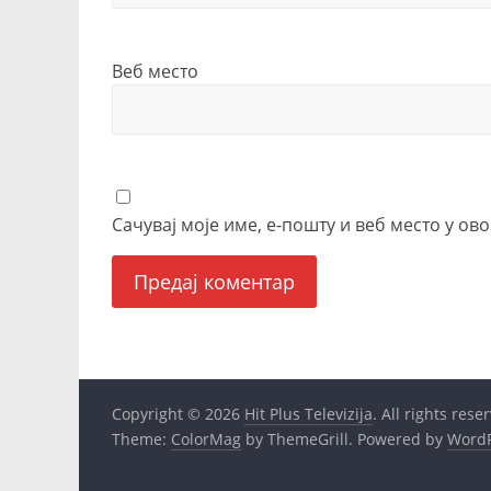
Веб место
Сачувај моје име, е-пошту и веб место у о
Copyright © 2026
Hit Plus Televizija
. All rights rese
Theme:
ColorMag
by ThemeGrill. Powered by
WordP