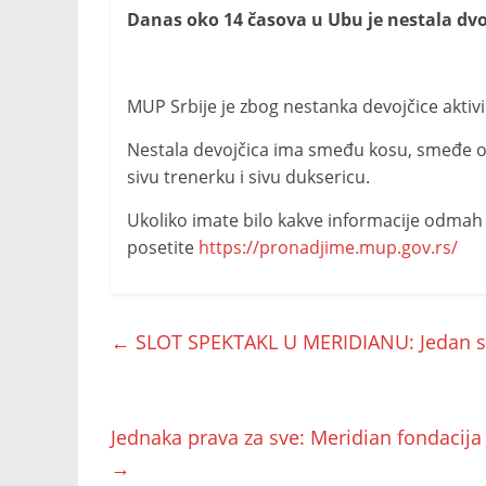
Danas oko 14 časova u Ubu je nestala dvo
MUP Srbije je zbog nestanka devojčice aktiv
Nestala devojčica ima smeđu kosu, smeđe oči
sivu trenerku i sivu duksericu.
Ukoliko imate bilo kakve informacije odmah p
posetite
https://pronadjime.mup.gov.rs/
←
SLOT SPEKTAKL U MERIDIANU: Jedan spi
Jednaka prava za sve: Meridian fondacija 
→