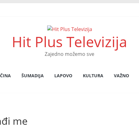
Hit Plus Televizija
Zajedno možemo sve
ČINA
ŠUMADIJA
LAPOVO
KULTURA
VAŽNO
ađi me