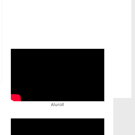
Prijatelji televizije
https://psihoterapeut.rs/gestalt-akademija/
Aluroll