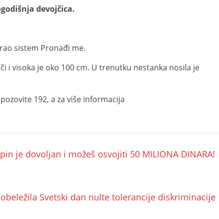
godišnja devojčica.
irao sistem Pronađi me.
 i visoka je oko 100 cm. U trenutku nestanka nosila je
ozovite 192, a za više informacija
n je dovoljan i možeš osvojiti 50 MILIONA DINARA!
obeležila Svetski dan nulte tolerancije diskriminacije