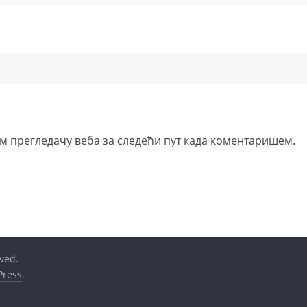
вом прегледачу веба за следећи пут када коментаришем.
rved.
ress
.