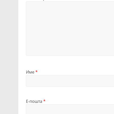
Име
*
Е-пошта
*