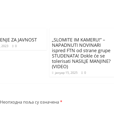
ENJE ZA JAVNOST
„SLOMITE IM KAMERU!“ –
NAPADNUTI NOVINARI
, 2023
0
ispred FTN od strane grupe
STUDENATA! Dokle će se
tolerisati NASILJE MANJINE?
(VIDEO)
јануар 15, 2025
0
Неопходна поља су означена
*