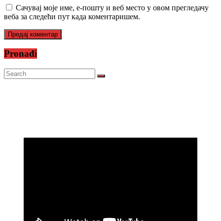
Сачувај моје име, е-пошту и веб место у овом прегледачу
веба за следећи пут када коментаришем.
Pronađi
Prijatelji televizije
https://psihoterapeut.rs/gestalt-akademija/