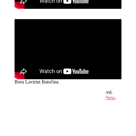
Aluroll
Bora Lavirint Batočina
Copyright © 2026
Hit Plus Televizija
. All rights reserved.
Theme:
ColorMag
by ThemeGrill. Powered by
WordPress
.