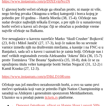
https://www.instagram.com/p/DIXEvipNo1N
U glavnoj borbi večeri očekuje ga obračun protiv, ni manje ni više,
nego bivšeg prvaka Oktagona u teškoj kategoriji i borca kojeg je
pobedio pre 10 godina – Hatefa Moeila (38, 15-4). Očekuje nas
sudar dvojice najboljih teškaša Evrope, a pre njih će u sunaslovnoj
borbi večeri u kavez ući dvojac čiji se obračun u poslednje vreme
najviše očekuje na Balkanu.
Sve nesuglasice u kavezu razrešiće Marko ‘Skull Crusher’ Bojković
(23, 8-0) i Miloš Janičić (27, 17-3), koji će nakon što su sevnule
varnice između njih na društvenim mrežama, a kasnije i na FNC-u u
Banjaluci, sada ući u kavez i saznati ko je zaista bolji. Očekuje nas i
meč velikih regionalnih zvezda Aleksandra ‘Jokera’ Ilića (36, 15-7)
protiv Tomislava ‘The Beasta’ Spahovića (35, 10-8), dok će se za
upražnjenu titulu velter kategorije boriti Stefan Negucić (31, 12-2) i
Kamil Kraska (27, 12-3).
https://www.instagram.com/p/DIhLD10Rxms
Očekuje nas još mnoštvo nezaboravnih borbi, a ovo su samo prvi
mečevi spektakla koji vam je priredio Fight Nation Championship u
saradnji sa Ahilejem i generalnim sponzorom Meridianbetom.
Ulaznice su u prodaji putem
tickets.rs
platforme.
←
Deponuj četvrtkom, uživaj uz Happy Hour i osvoji 50%