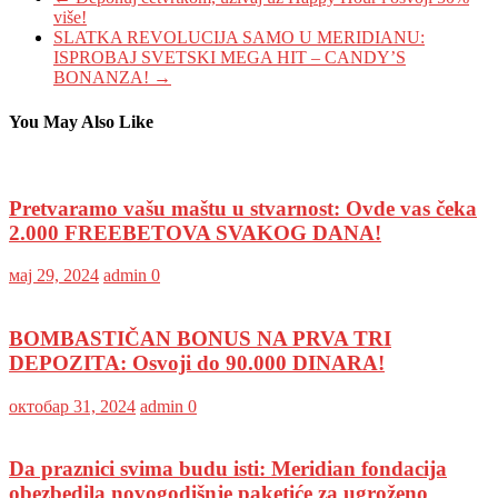
više!
SLATKA REVOLUCIJA SAMO U MERIDIANU:
ISPROBAJ SVETSKI MEGA HIT – CANDY’S
BONANZA!
→
You May Also Like
Pretvaramo vašu maštu u stvarnost: Ovde vas čeka
2.000 FREEBETOVA SVAKOG DANA!
мај 29, 2024
admin
0
BOMBASTIČAN BONUS NA PRVA TRI
DEPOZITA: Osvoji do 90.000 DINARA!
октобар 31, 2024
admin
0
Da praznici svima budu isti: Meridian fondacija
obezbedila novogodišnje paketiće za ugroženo