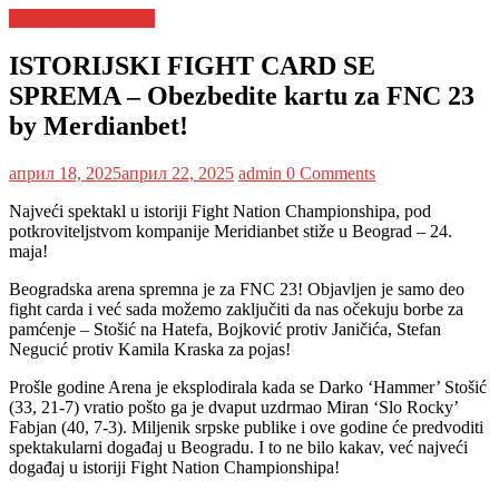
Kompanija Meridian
ISTORIJSKI FIGHT CARD SE
SPREMA – Obezbedite kartu za FNC 23
by Merdianbet!
април 18, 2025
април 22, 2025
admin
0 Comments
Najveći spektakl u istoriji Fight Nation Championshipa, pod
potkroviteljstvom kompanije Meridianbet stiže u Beograd – 24.
maja!
Beogradska arena spremna je za FNC 23! Objavljen je samo deo
fight carda i već sada možemo zaključiti da nas očekuju borbe za
pamćenje – Stošić na Hatefa, Bojković protiv Janičića, Stefan
Negucić protiv Kamila Kraska za pojas!
Prošle godine Arena je eksplodirala kada se Darko ‘Hammer’ Stošić
(33, 21-7) vratio pošto ga je dvaput uzdrmao Miran ‘Slo Rocky’
Fabjan (40, 7-3). Miljenik srpske publike i ove godine će predvoditi
spektakularni događaj u Beogradu. I to ne bilo kakav, već najveći
događaj u istoriji Fight Nation Championshipa!