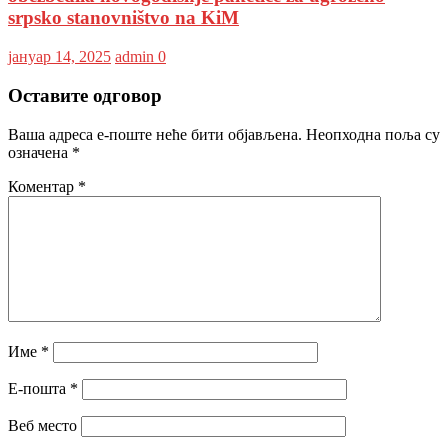
srpsko stanovništvo na KiM
јануар 14, 2025
admin
0
Оставите одговор
Ваша адреса е-поште неће бити објављена.
Неопходна поља су
означена
*
Коментар
*
Име
*
Е-пошта
*
Веб место