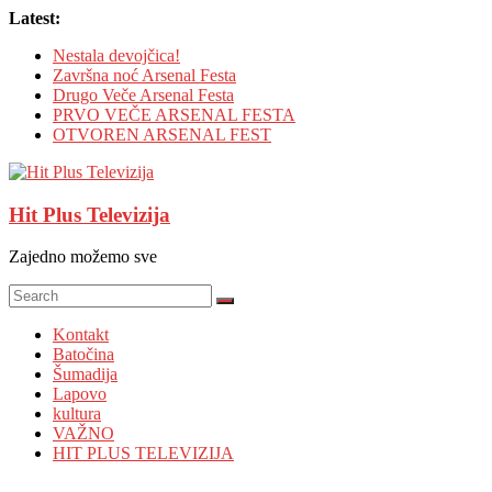
Skip
Latest:
to
Nestala devojčica!
content
Završna noć Arsenal Festa
Drugo Veče Arsenal Festa
PRVO VEČE ARSENAL FESTA
OTVOREN ARSENAL FEST
Hit Plus Televizija
Zajedno možemo sve
Kontakt
Batočina
Šumadija
Lapovo
kultura
VAŽNO
HIT PLUS TELEVIZIJA