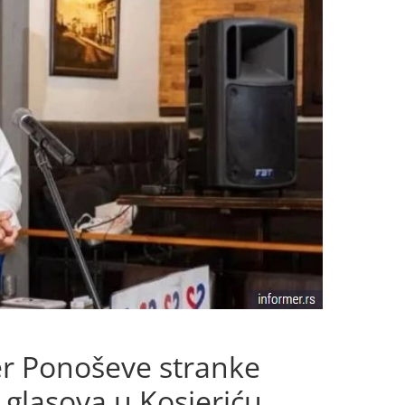
r Ponoševe stranke
glasova u Kosjeriću