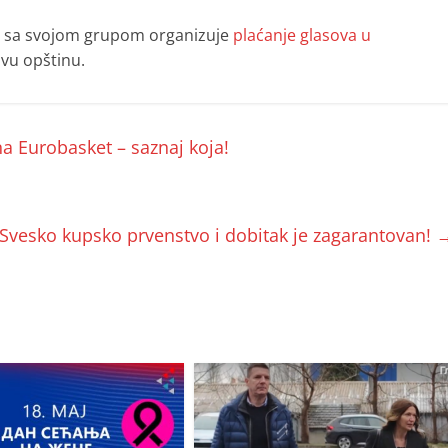
a sa svojom grupom organizuje
plaćanje glasova u
ovu opštinu.
a Eurobasket – saznaj koja!
na Svesko kupsko prvenstvo i dobitak je zagarantovan!