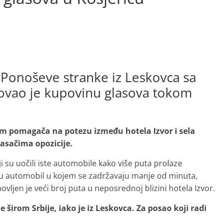
r Ponoševe stranke iz Leskovca sa
vao je kupovinu glasova tokom
om pomagača na potezu između hotela Izvor i sela
asačima opozicije.
 su uočili iste automobile kako više puta prolaze
u automobil u kojem se zadržavaju manje od minuta,
vljen je veći broj puta u neposrednoj blizini hotela Izvor.
 širom Srbije, iako je iz Leskovca. Za posao koji radi