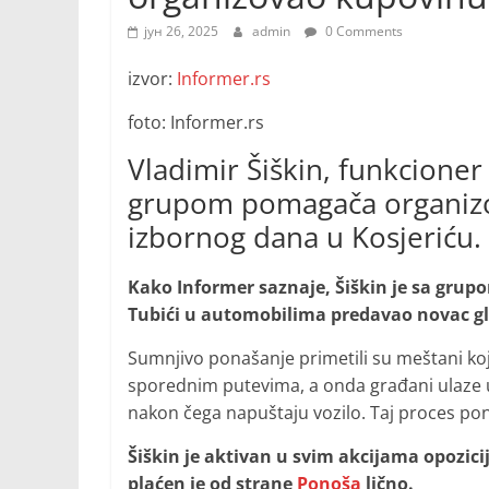
јун 26, 2025
admin
0 Comments
izvor:
Informer.rs
foto: Informer.rs
Vladimir Šiškin, funkcione
grupom pomagača organizo
izbornog dana u Kosjeriću.
Kako Informer saznaje, Šiškin je sa grup
Tubići u automobilima predavao novac gl
Sumnjivo ponašanje primetili su meštani koji
sporednim putevima, a onda građani ulaze 
nakon čega napuštaju vozilo. Taj proces pono
Šiškin je aktivan u svim akcijama opozicije
plaćen je od strane
Ponoša
lično.