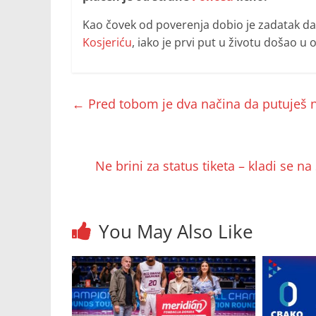
Kao čovek od poverenja dobio je zadatak d
Kosjeriću
, iako je prvi put u životu došao u 
←
Pred tobom je dva načina da putuješ n
Ne brini za status tiketa – kladi se 
You May Also Like