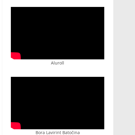
Aluroll
Bora Lavirint Batočina