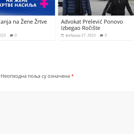
anja na Žene Žrtve
Advokat Prelević Ponovo
Izbegao Ročište
2023
0
фебруар 27, 2023
0
Неопходна поља су означена
*