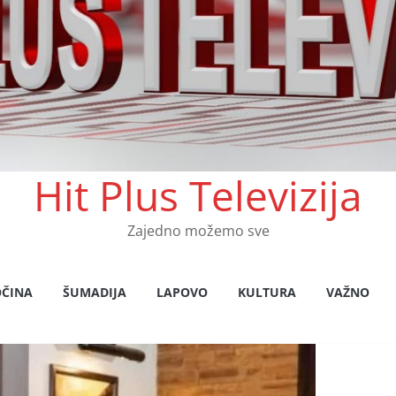
Hit Plus Televizija
Zajedno možemo sve
OČINA
ŠUMADIJA
LAPOVO
KULTURA
VAŽNO