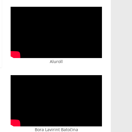
Aluroll
Bora Lavirint Batočina