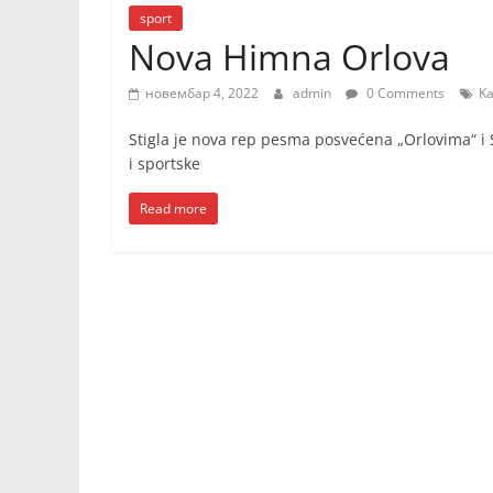
sport
Nova Himna Orlova
новембар 4, 2022
admin
0 Comments
Ka
Stigla je nova rep pesma posvećena „Orlovima“ i 
i sportske
Read more