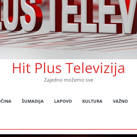
Hit Plus Televizija
Zajedno možemo sve
OČINA
ŠUMADIJA
LAPOVO
KULTURA
VAŽNO