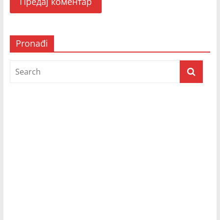
Pronađi
Prijatelji televizije