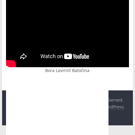
Bora Lavirint Batočina
Copyright © 2026
Hit Plus Televizija
. All rights reserved.
Theme:
ColorMag
by ThemeGrill. Powered by
WordPress
.