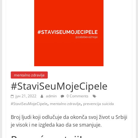
mentalno zdravlje
#StaviSeuMojeCipele
јун 21, 2022
admin
0 Comments
,
,
#StaviSeuMojeCipele
mentalno zdravlje
prevencija suicida
Broj ljudi koji odlučuje da okonča svoj život u Srbiji
je visok i ne izgleda kao da se smanjuje.