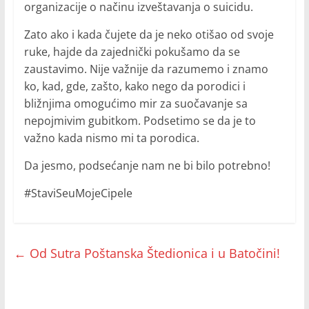
organizacije o načinu izveštavanja o suicidu.
Zato ako i kada čujete da je neko otišao od svoje
ruke, hajde da zajednički pokušamo da se
zaustavimo. Nije važnije da razumemo i znamo
ko, kad, gde, zašto, kako nego da porodici i
bližnjima omogućimo mir za suočavanje sa
nepojmivim gubitkom. Podsetimo se da je to
važno kada nismo mi ta porodica.
Da jesmo, podsećanje nam ne bi bilo potrebno!
#StaviSeuMojeCipele
←
Od Sutra Poštanska Štedionica i u Batočini!