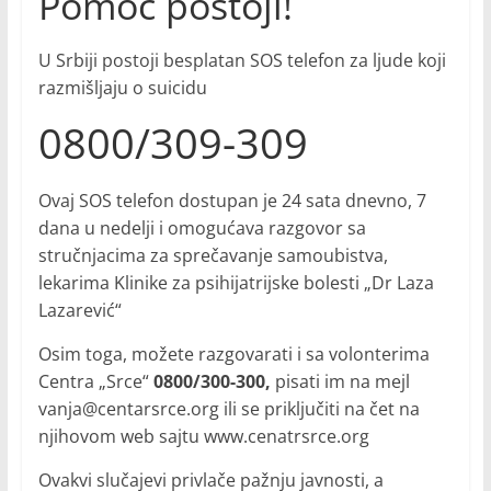
Pomoć postoji!
U Srbiji postoji besplatan SOS telefon za ljude koji
razmišljaju o suicidu
0800/309-309
Ovaj SOS telefon dostupan je 24 sata dnevno, 7
dana u nedelji i omogućava razgovor sa
stručnjacima za sprečavanje samoubistva,
lekarima Klinike za psihijatrijske bolesti „Dr Laza
Lazarević“
Osim toga, možete razgovarati i sa volonterima
Centra „Srce“
0800/300-300,
pisati im na mejl
vanja@centarsrce.org ili se priključiti na čet na
njihovom web sajtu www.cenatrsrce.org
Ovakvi slučajevi privlače pažnju javnosti, a