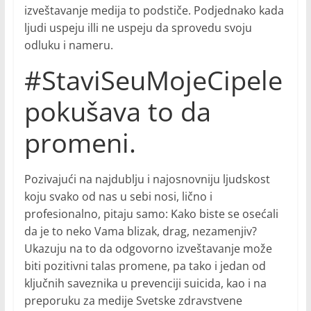
izveštavanje medija to podstiče. Podjednako kada
ljudi uspeju illi ne uspeju da sprovedu svoju
odluku i nameru.
#StaviSeuMojeCipele
pokušava to da
promeni.
Pozivajući na najdublju i najosnovniju ljudskost
koju svako od nas u sebi nosi, lično i
profesionalno, pitaju samo: Kako biste se osećali
da je to neko Vama blizak, drag, nezamenjiv?
Ukazuju na to da odgovorno izveštavanje može
biti pozitivni talas promene, pa tako i jedan od
ključnih saveznika u prevenciji suicida, kao i na
preporuku za medije Svetske zdravstvene