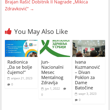
Brajan Rašić Dobitnik II Nagrade „Mikica
Zdravković“
→
You May Also Like
Radionica
Jun-
Ivana
„Da se bolje
Nacionalni
Kuzmanović
čujemo!“
Mesec
– Divan
Mentalnog
Poklon za
април 21, 2023
Zdravlja
Dame
0
Batočine
јун 1, 2022
март 3, 2023
0
0