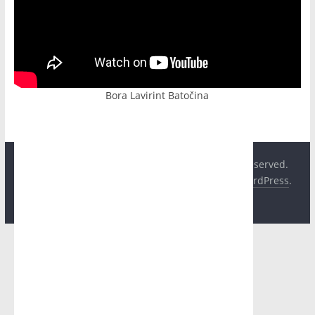
Bora Lavirint Batočina
Copyright © 2026
Hit Plus Televizija
. All rights reserved.
Theme:
ColorMag
by ThemeGrill. Powered by
WordPress
.