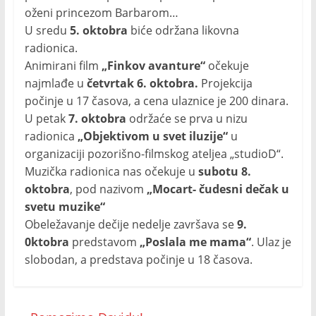
oženi princezom Barbarom…
U sredu
5. oktobra
biće održana likovna
radionica.
Animirani film
„Finkov avanture“
očekuje
najmlađe u
četvrtak 6. oktobra.
Projekcija
počinje u 17 časova, a cena ulaznice je 200 dinara.
U petak
7. oktobra
održaće se prva u nizu
radionica
„Objektivom u svet iluzije“
u
organizaciji pozorišno-filmskog ateljea „studioD“.
Muzička radionica nas očekuje u
subotu 8.
oktobra
, pod nazivom
„Mocart- čudesni dečak u
svetu muzike“
Obeležavanje dečije nedelje završava se
9.
0ktobra
predstavom
„Poslala me mama“
. Ulaz je
slobodan, a predstava počinje u 18 časova.