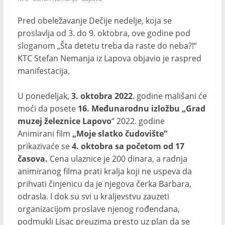
Pred obeležavanje Dečije nedelje, koja se
proslavlja od 3. do 9. oktobra, ove godine pod
sloganom „Šta detetu treba da raste do neba?!“
KTC Stefan Nemanja iz Lapova objavio je raspred
manifestacija.
U ponedeljak,
3. oktobra 2022
. godine mališani će
moći da posete
16. Međunarodnu izložbu „Grad
muzej železnice Lapovo
“ 2022. godine
Animirani film
„Moje slatko čudovište“
prikazivaće se
4. oktobra sa početom od 17
časova.
Cena ulaznice je 200 dinara, a radnja
animiranog filma prati kralja koji ne uspeva da
prihvati činjenicu da je njegova čerka Barbara,
odrasla. I dok su svi u kraljevstvu zauzeti
organizacijom proslave njenog rođendana,
podmukli Lisac preuzima presto uz plan da se