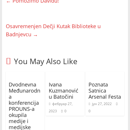
←
Pomozimo Davidu!
Osavremenjen Dečji Kutak Biblioteke u
Badnjevcu
→
You May Also Like
Dvodnevna
Ivana
Poznata
Međunarodn
Kuzmanović
Satnica
a
u Batočini
Arsenal Festa
konferencija
фебруар 27,
јун 27, 2022
PROUNS-a
2023
0
0
okupila
medije i
medijske