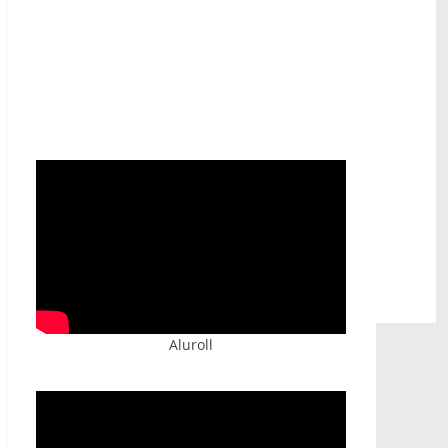
Prijatelji televizije
https://psihoterapeut.rs/gestalt-akademija/
Aluroll