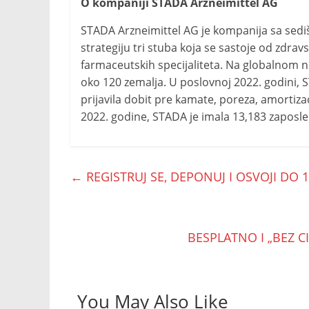
O kompaniji STADA Arzneimittel AG
STADA Arzneimittel AG je kompanija sa sedi
strategiju tri stuba koja se sastoje od zdrav
farmaceutskih specijaliteta. Na globalnom 
oko 120 zemalja. U poslovnoj 2022. godini, S
prijavila dobit pre kamate, poreza, amortiz
2022. godine, STADA je imala 13,183 zaposle
←
REGISTRUJ SE, DEPONUJ I OSVOJI DO 1
BESPLATNO I „BEZ C
You May Also Like