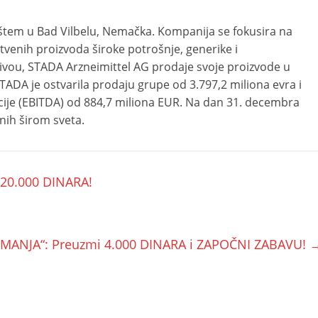
štem u Bad Vilbelu, Nemačka. Kompanija se fokusira na
stvenih proizvoda široke potrošnje, generike i
nivou, STADA Arzneimittel AG prodaje svoje proizvode u
TADA je ostvarila prodaju grupe od 3.797,2 miliona evra i
acije (EBITDA) od 884,7 miliona EUR. Na dan 31. decembra
nih širom sveta.
20.000 DINARA!
IMANJA“: Preuzmi 4.000 DINARA i ZAPOČNI ZABAVU!