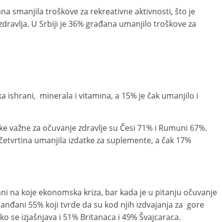
ana smanjila troškove za rekreativne aktivnosti, što je
ravlja. U Srbiji je 36% građana umanjilo troškove za
a ishrani, minerala i vitamina, a 15% je čak umanjilo i
ke važne za očuvanje zdravlje su Česi 71% i Rumuni 67%.
 četvrtina umanjila izdatke za suplemente, a čak 17%
jani na koje ekonomska kriza, bar kada je u pitanju očuvanje
olanđani 55% koji tvrde da su kod njih izdvajanja za gore
o se izjašnjava i 51% Britanaca i 49% Švajcaraca.